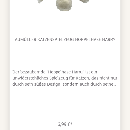
BaldrianwurzelMaße: 18 x 7,5 x 7 cmHochwertige
Verarbeitung mit festen Nähten ohne lose
TeileNatürliche Füllung mit zertifizierten
Inhaltsstoffen Made in Germany
AUMÜLLER KATZENSPIELZEUG HOPPELHASE HARRY
Der bezaubernde "Hoppelhase Harry" ist ein
unwiderstehliches Spielzeug für Katzen, das nicht nur
durch sein süßes Design, sondern auch durch seine
hochwertigen Materialien überzeugt. Der kuschelige
Hase aus weichem Schmuseplüsch mit einer
niedlichen rosa Nase und einem grünen Halstuch
sorgt für spielerische Freude und farbliche Akzente.
Seine Füllung aus kontrolliertem Dinkelspelz aus
deutscher Herkunft raschelt beim Toben und
6,99 €*
Hineinbeißen und animiert die Katze zum