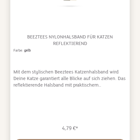
BEEZTEES NYLONHALSBAND FÜR KATZEN
REFLEKTIEREND
Farbe:
gelb
Mit dem stylischen Beeztees Katzenhalsband wird
Deine Katze garantiert alle Blicke auf sich ziehen. Das
reflektierende Halsband mit praktischem
Klickverschluss überzeugt durch sein schönes Muster
und ein kleines Glöckchen. Dank der verstellbaren
Länge kannst du die Passform individuell an den
Hals Deiner Katze anpassen. Gefertigt aus robustem
Nylon, ist das Halsband in drei attraktiven Farben
erhältlich. Grössenangaben: Gesamtlänge: 33 x 1 x 0,2
4,79 €*
cm Verstellbar von: 24,5 cm Verstellbar bis: 33 cm