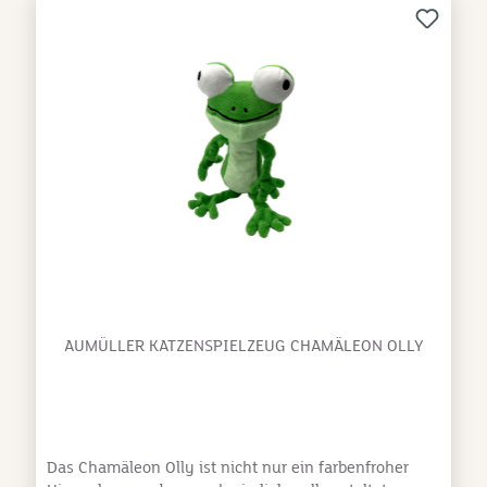
Vakuumprozesses per Knopfdruck. Sicher und
langlebig: Hergestellt aus BPA-freiem Material für eine
sichere und langlebige Aufbewahrung. Modernes,
kompaktes Design: Weißer Behälter im einheitlichen
Design, passend zu anderen AstroPet-Produkten,
ideal für Küche, Vorratsraum oder Kühlschrank.
AUMÜLLER KATZENSPIELZEUG CHAMÄLEON OLLY
Das Chamäleon Olly ist nicht nur ein farbenfroher