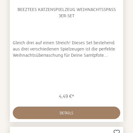
BEEZTEES KATZENSPIELZEUG WEIHNACHTSSPASS 3
ER-SET
Gleich drei auf einen Streich! Dieses Set bestehend
aus drei verschiedenen Spielzeugen ist die perfekte
Weihnachtsüberraschung für Deine Samtpfote.
Abwechslung ist garantiert, wenn Dein Stubentiger
zwischen dem flauschigen Wollknäuel, der lustigen
Spirale und dem weichen Weihnachtsstrumpf mit
Glöckchen wählen kann.Abmessungen:
Wollknäuel: ⌀ 6 cm Spirale: 6,5 x 3 x 3 cm Strumpf: 8 x
7 x 3 cm
4,49 €*
DETAILS