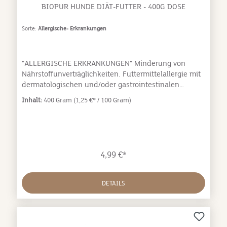
BIOPUR HUNDE DIÄT-FUTTER - 400G DOSE
Sorte:
Allergische- Erkrankungen
"ALLERGISCHE ERKRANKUNGEN" Minderung von
Nährstoffunverträglichkeiten. Futtermittelallergie mit
dermatologischen und/oder gastrointestinalen
Symptomen, Futtermittelintoleranzen
Inhalt:
400 Gram
(1,25 €* / 100 Gram)
(Unverträglichkeiten), Lactoseintoleranz
(Milchzuckerunverträglichkeit),
Glutenunverträglichkeit. ZUTATEN BIO-Reis, BIO-
Schafmuskelfleisch, BIO-Schafleber, Kalziumkarbonat,
Meersalz, BIO-Sonnenblumenöl – 1. Pressung.
4,99 €*
INHALTSSTOFFE Rohprotein (7%), Rohfett (6%),
Rohfaser (2%), Rohasche (3%), Feuchtigkeit (70%),
Essentielle Fettsäuren (0,81%).
DETAILS