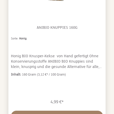
ANIBIO KNUPPIES 160G
Sorte:
Honig
Honig BIO Knusper-Kekse von Hand gefertigt Ohne
Konservierungsstoffe ANIBIO BIO Knuppies sind
klein, knusprig und die gesunde Alternative für alle,
die auch bei der Belohnung Ihres Hundes auf die
Inhalt:
160 Gram
(3,12 €* / 100 Gram)
optimale Zusammensetzung achten. Natur-Knuppies
sind ohne Zugabe von Zucker, Salz, ohne Weizen,
ohne Konservierungsstoffe, ohne -Farb- und
Geschmacksstoffe, Knuppies = 100% Natur.
Zusammensetzung: Dinkelvollkornmehl*,
4,99 €*
Haferflocken*, Roggenmehl*, Roggenschrot*,
Fruchtfleisch des Johannisbrotbaums* (getrocknet