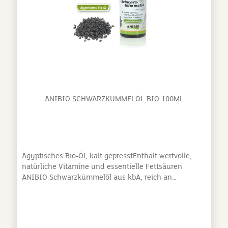
ANIBIO SCHWARZKÜMMELÖL BIO 100ML
Ägyptisches Bio-Öl, kalt gepresstEnthält wertvolle,
natürliche Vitamine und essentielle Fettsäuren
ANIBIO Schwarzkümmelöl aus kbA, reich an
essentiellen Fettsäuren, ist kalt gepresst und ohne
jegliche Zusatzstoffe. Zur inneren und äußeren
Anwendung geeignet. Schwarzkümmel ist übrigens
nicht mit Kümmel oder Kreuzkümmel verwandt. Die