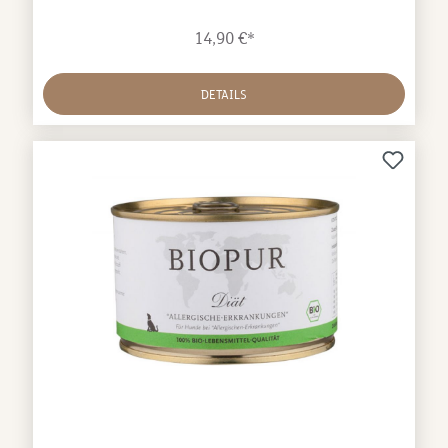
einjährige Pflanze wird bis zu 20cm groß und stammt
aus der Familie der Hahnenfußgewächse. Als
14,90 €*
Medizin, aber auch als Gewürz wird Schwarzkümmel
im Orient seit mehr als 2000 Jahren verwendet!
Traditionelle Anwendung: Fell- und Hautprobleme
DETAILS
Schuppenbildung Allergisch bedingten Symptomen
Unterstützt das Immunsystem
Fütterungsempfehlung für Hunde:bis 15 kg 2 – 5
Tropfen pro Tag ab 15 kg 6 – 10 Tropfen pro Tag
Inhaltsstoffe: Bio-Schwarzkümmelöl 100 %* (Nigella
Sativa Seed Oil) * aus kontrolliert biologischem Anbau
Analytische Bestandteile: Fettgehalt: 100
%, Feuchtigkeitsgehalt: > 0,01 % DE-ÖKO-003 Größe:
100 ml