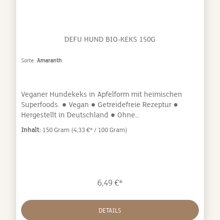
DEFU HUND BIO-KEKS 150G
Sorte:
Amaranth
Veganer Hundekeks in Apfelform mit heimischen
Superfoods. ● Vegan ● Getreidefreie Rezeptur ●
Hergestellt in Deutschland ● Ohne
Konservierungsstoffe, ohne Zucker Es muss nicht
Inhalt:
150 Gram
(4,33 €* / 100 Gram)
immer Fleisch sein! Die liebevoll zusammengestellte
Rezeptur verwöhnt Ihren Feinschmeckerhund mit
besten, veganen Zutaten. In Apfelform sind unsere
Kekse besonders gut geeignet unterstützend zur
Zahnreinigung und als Knabberspaß. • Das Powerkorn
6,49 €*
Amaranth ist von Natur aus glutenfrei und bietet eine
Fülle an wertvollen, leicht verwertbaren Nähr- und
Vitalstoffen, wie Magnesium, Calcium, Eisen und
DETAILS
Lysin. • Kartoffeln sind basisch, enthalten zahlreiche