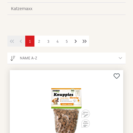
Katzemaxx
1
2
3
4
5
NAME A-Z