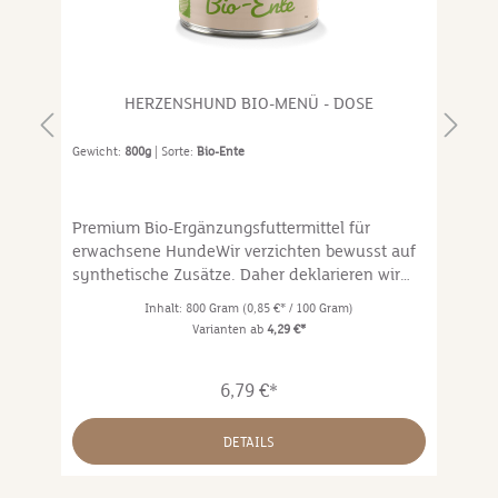
HERZENSHUND BIO-MENÜ - DOSE
Gewicht:
800g
| Sorte:
Bio-Ente
Ge
Premium Bio-Ergänzungsfuttermittel für
Ei
,
erwachsene HundeWir verzichten bewusst auf
ko
synthetische Zusätze. Daher deklarieren wir
00
unser Futter als Ergänzungsfuttermittel
Fe
Inhalt:
800 Gram
(0,85 €* / 100 Gram)
entsprechend den gesetzlichen
Varianten ab
4,29 €*
Vorgaben.Natürliche Zutaten können
Schwankungen im Nährstoff-Gehalt
6,79 €*
unterliegen. Wir empfehlen, unser Sortiment
abwechslungsreich zu füttern.Wir deklarieren
en
100 % der Zutaten, offen, ehrlich,
DETAILS
transparent.Vorteile:Bio soll es sein: Dadurch
können wir gewährleisten, dass unser Fleisch