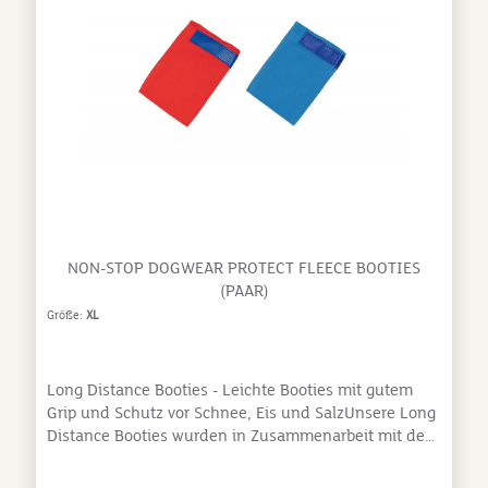
Wunden & Verletzungen, bei Umwelteinflüssen wie
Streusalz, Giftpflanzen, etc. - Aus Naturkautschuk -
Wiederverwendbar, wasserdicht,
entsorgungsfreundlich - Leicht anzuziehen
NON-STOP DOGWEAR PROTECT FLEECE BOOTIES
(PAAR)
Größe:
XL
Long Distance Booties - Leichte Booties mit gutem
Grip und Schutz vor Schnee, Eis und SalzUnsere Long
Distance Booties wurden in Zusammenarbeit mit den
besten Mushern der Welt entwickelt und werden von
ihnen sowohl beim Training als auch bei Rennen