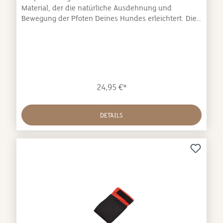
Material, der die natürliche Ausdehnung und
Bewegung der Pfoten Deines Hundes erleichtert. Die
perfekte Wahl für Wanderungen und Training auf
rauen Oberflächen.Die Protector light socks wurden
speziell für den Hundesport und das Wandern
entwickelt, sind aber eine gute Wahl für alle Hunde,
die einen Pfotenschutz brauchen. Die
Strickkonstruktion bietet sowohl Komfort als auch
24,95 €*
Atmungsaktivität, ohne die Festigkeit zu
beeinträchtigen. Das Material bietet ein hohes Maß an
Schnittfestigkeit. Elastische Klettverschlüsse sorgen
DETAILS
für einen sicheren Sitz und Komfort für Deinen
Hund. Die Protector light socks werden in Viererpacks
verkauft. Sie sind in der Farbe Orange, in den Größen
XS-2XL erhältlich.Technische
Spezifikationen:Bodengefühl: 4/5Schutz:
4/5Material: Polythene, Nylon, Polyester, Fiberglas,
SpandexElastische KlettverschlüsseGrößen:Bitte miss
die Pfote Deines Hundes an der breitesten Stelle.
Dafür kannst Du Deinen Hund auf ein Blatt Papier
stellen und mit einem Stift einmal um die Pfote