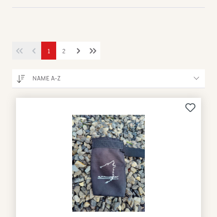
1
2
NAME A-Z