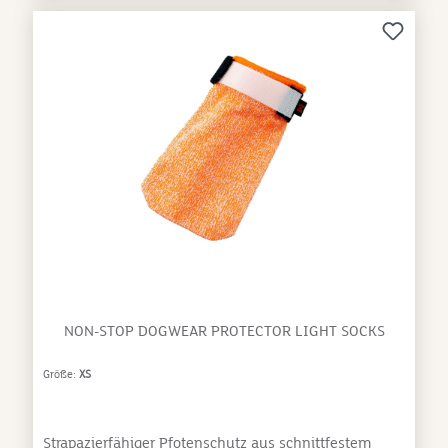
Pfoten. Befestigt werden die Booties mit elastischem
Klettverschluss, der einen guten Sitz an den Pfoten
gewährleistet.Größen:S: 5 - 5,9 cmM: 6 - 6,9 cmL: 7 -
7,9 cmXL: 8 - 9 cm
NON-STOP DOGWEAR PROTECTOR LIGHT SOCKS
Größe:
XS
Strapazierfähiger Pfotenschutz aus schnittfestem