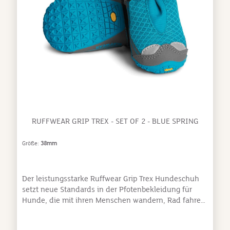
Pfoten Deines Hundes Kommt im 4er-
SetMaterial:90% Polypropylen, 10% Elastan Pflege:
Mit kaltem Wasser im Schonwaschgang waschen.
Verwende mildes Reinigungsmittel. Lufttrocknen.
Nicht bleichen, bügeln oder chemisch
reinigen.Größen:Bist sind sich nicht sicher, welche
Größe Du wählen sollst? Wir empfehlen, die Größe zu
wählen, die der Schuhgröße der Vorderpfoten Deines
Hundes entspricht.
RUFFWEAR GRIP TREX - SET OF 2 - BLUE SPRING
Größe:
38mm
Der leistungsstarke Ruffwear Grip Trex Hundeschuh
setzt neue Standards in der Pfotenbekleidung für
Hunde, die mit ihren Menschen wandern, Rad fahren,
laufen oder die freie Natur erkunden. Diese
Hochleistungsschuhe zeichnen sich durch eine