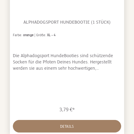
ALPHADOGSPORT HUNDEBOOTIE (1 STÜCK)
Farbe:
orange
| Größe:
XL - 4
Die Alphadogsport HundeBooties sind schützende
Socken für die Pfoten Deines Hundes. Hergestellt
werden sie aus einem sehr hochwertigen,
funktionalen und wasserabweisenden Cordura-
Gewebe (Bitte beachte: Von oben kann immer Wasser
hineinlaufen). Sie schützen die Pfoten Deines
Hundes sowohl im Schnee als auch auf schwierigen
Wegen oder nach Verletzungen.Mit der tollen
Passform der Booties hat Dein Hund eine große
3,79 €*
Bewegungsfreiheit und das gummierte Klettband
sorgt für einen hohen Tragekomfort ohne
einzuschneiden. Die Booties haben keine feste Sohle.
DETAILS
Somit bleibt die volle Funktionalität der Pfote