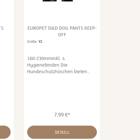
nd
ume,
TS
EUROPET D&D DOG PANTS KEEP-
ilien
OFF
®
Größe:
XS
• es
e
160-230mminkl. 4
Hygienebinden Die
,
Hundeschutzhöschen bieten
l
Ihrer Hündin bequeme
t •
Unterstützung in der Zeit der
Läufigkeit.
eime
7,99 €*
tigt
DETAILS