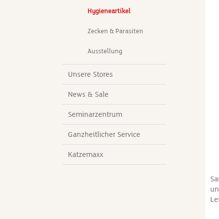
Anwen
Hygieneartikel
ho
ve
Zecken & Parasiten
Vo
zu
Ausstellung
re
Au
Unsere Stores
News & Sale
Seminarzentrum
Ganzheitlicher Service
Katzemaxx
Sa
un
Le
wi