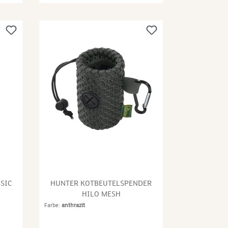
o-2-
or
n und
en
ich
t.
SIC
HUNTER KOTBEUTELSPENDER
ien
HILO MESH
TAL®
Farbe:
anthrazit
 für