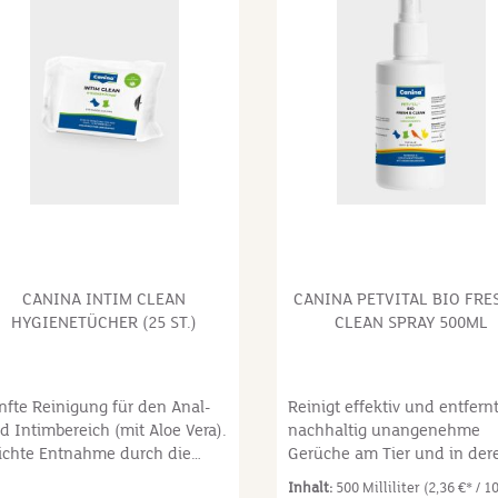
dung: Sprühkopf seitlich
geschmacksneutral und hat
chdrehen. Soweit nicht anders
hohe Ergiebigkeit.
rordnet 2 – 3 x täglich die
Zusammensetzung: Aqua
rhaut des Tieres leicht
Sorbitol, Silicea,
rückstülpen und den Penis
Hydroxyethylcellulose, Tit
ichlich einsprühen. Ein
Dioxide, Lactic Acid, Citrus 
swaschen ist nicht
Saccharin, Natrium Benzoat
erforderlich. Größe: 50ml
Kalium Sorbate Anwendung:
Zahncreme z. B. auf ein Stü
Baumwolltuch oder Zahnbür
auftragen. Anschließend Zä
und Zahnfleisch gründlich
putzen. Größe: 50g
CANINA INTIM CLEAN
CANINA PETVITAL BIO FRE
HYGIENETÜCHER (25 ST.)
CLEAN SPRAY 500ML
nfte Reinigung für den Anal-
Reinigt effektiv und entfern
d Intimbereich (mit Aloe Vera).
nachhaltig unangenehme
ichte Entnahme durch die
Gerüche am Tier und in der
ederverschließbare
Umgebung! Spezielle
Inhalt:
500 Milliliter
(2,36 €* / 1