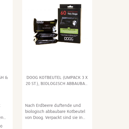
 eine
anium
limon,
e,
ck
ste
hne
SH &
DOOG KOTBEUTEL (UMPACK 3 X
20 ST.), BIOLOGISCH ABBAUBAR,
AROMA ERDBEERE
t
Nach Erdbeere duftende und
biologisch abbaubare Kotbeutel
en
von Doog. Verpackt sind sie in
drei praktischen 20er Paketen im
00