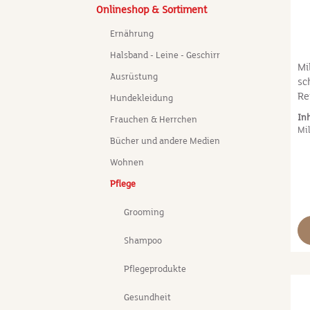
Onlineshop & Sortiment
Ernährung
Halsband - Leine - Geschirr
Mi
Ausrüstung
sc
Re
Hundekleidung
AL
In
Frauchen & Herrchen
Kon
Mil
Sp
Bücher und andere Medien
ei
Wohnen
Wi
na
Pflege
Zu
Ch
Grooming
Ko
Shampoo
Zu
ch
Pflegeprodukte
Me
kb
Gesundheit
bi