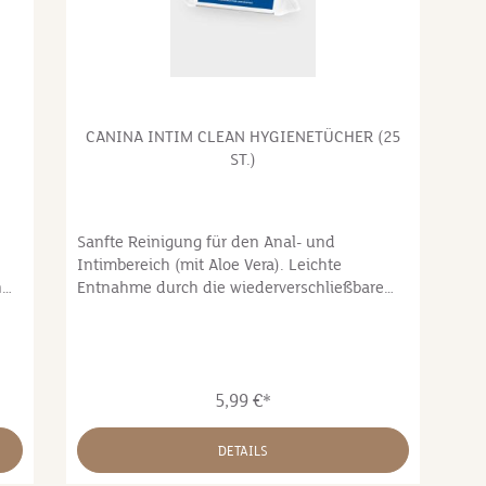
CANINA INTIM CLEAN HYGIENETÜCHER (25
ST.)
Sanfte Reinigung für den Anal- und
Intimbereich (mit Aloe Vera). Leichte
n
Entnahme durch die wiederverschließbare
Klebelasche.Praktisch für unterwegs, gerade
bei:Durchfall oder weicherem KotLäufigkeit -
zur schnellen Reinigungsanfte Unterstützung
beim Ausreinigen der AnaldrüsenInhalt: 25
5,99 €*
StückZusammensetzung:Aloe Vera und
Panthenol feuchtigkeitsspendend. Ohne:
Silikone, Parabene, Parafin, Sodium Laureth
DETAILS
Sulfate und PEGsInhaltsstoffe:Aqua,