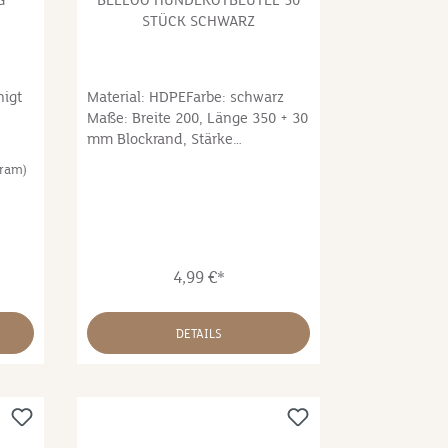
G
BELLOO HUNDEKOTBEUTEL 50
STÜCK SCHWARZ
igt
Material: HDPEFarbe: schwarz
Maße: Breite 200, Länge 350 + 30
mm Blockrand, Stärke
13µKonfektionierung: 50 Stück
Gram)
pro Block in Hängetasche
Herkunft: Deutschland
t die
nd
4,99 €*
DETAILS
nicht
om
ckt