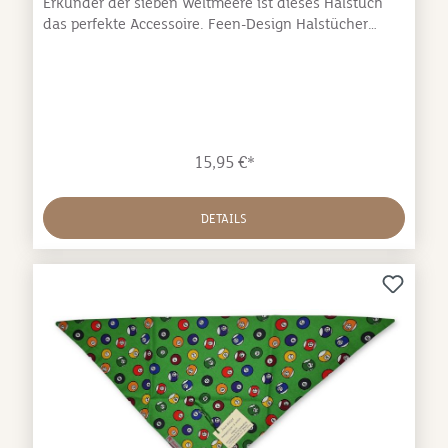
Erkunder der sieben Weltmeere ist dieses Halstuch
das perfekte Accessoire. Feen-Design Halstücher
werden mit viel Liebe in Bayern handgenäht. 100%
Baumwolle, waschbar bei 30°C. Bis Größe 28 cm sind
die Halstücher mit einem Druckknopf zum
Verschließen ausgestattet, ab Größe 30 cm werden sie
gebunden.
15,95 €*
DETAILS