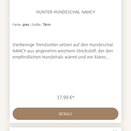
HUNTER HUNDESCHAL NANCY
Farbe:
grau
| Größe:
78cm
Vierbeinige Trendsetter setzen auf den Hundeschal
NANCY aus angenehm weichem Strickstoff, der den
empfindlichen Hundehals wärmt und ein klares,
modisches Statement setzt. Der Schal in Loop-Form
wird einfach doppelt oder dreifach gelegt und
vorsichtig über den Kopf des Hundes gestülpt. Passt
Groß und Klein und kann auch zusätzlich zum
Halsband getragen werden. Hunde lieben NANCY,
ganz sicher!• kuschelig weich• aus elastischem Acryl•
17,99 €*
eine Größe passt für alle Hunde• schützt vor Kälte•
Obermaterial: Acryl
DETAILS