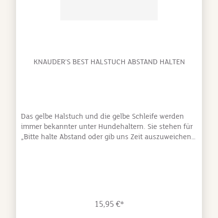
KNAUDER'S BEST HALSTUCH ABSTAND HALTEN
Das gelbe Halstuch und die gelbe Schleife werden
immer bekannter unter Hundehaltern. Sie stehen für
„Bitte halte Abstand oder gib uns Zeit auszuweichen.“
Für alle, die das Zeichen noch nicht kennen, haben
wir groß und deutlich "Abstand halten" auf das Tuch
aufgedruckt. Es eignet sich für:Kranke oder
gehandicapte Hunde Läufige Hündinnen Senioren,
die ihre Ruhe brauchen Ängstliche und unsichere
Hunde Azubis und Trainingskandidaten Alle Hunde,
15,95 €*
die einfach Abstand brauchen oder wollenMaterial: