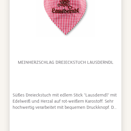
MEINHERZSCHLAG DREIECKSTUCH LAUSDERNDL
Süßes Dreieckstuch mit edlem Stick "Lausderndl" mit
Edelweiß und Herzal auf rot-weißem Karostoff. Sehr
hochwertig verarbeitet mit bequemen Druckknopf. Das
Tuch ist ca. 41 cm lang.Material: 100% Baumwolle
Größe: ca. 41 x 20 cm