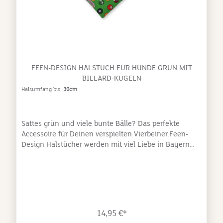
FEEN-DESIGN HALSTUCH FÜR HUNDE GRÜN MIT
BILLARD-KUGELN
Halsumfang bis:
30cm
Sattes grün und viele bunte Bälle? Das perfekte
Accessoire für Deinen verspielten Vierbeiner.Feen-
Design Halstücher werden mit viel Liebe in Bayern
handgenäht.100% Baumwolle, waschbar bei 30°C.Bis
Größe 28 cm sind die Halstücher mit einem
Druckknopf zum Verschließen ausgestattet, ab Größe
30 cm werden sie gebunden.
14,95 €*