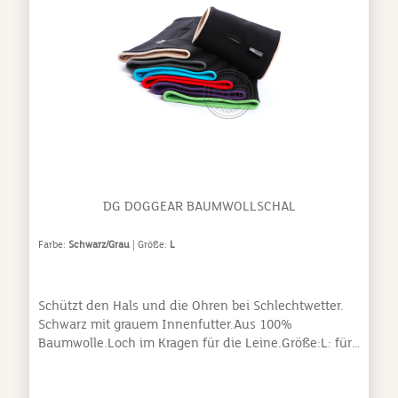
tun, stecke sie zum Schutz in einen zugebundenen
angegebene Wert ist die größtmögliche Einstellung.
Kissenbezug und nutze den Schonwaschgang deiner
Maschine mit niedriger Temperatur. Stecke sie
niemals in den Trockner.
DG DOGGEAR BAUMWOLLSCHAL
Farbe:
Schwarz/Grau
| Größe:
L
Schützt den Hals und die Ohren bei Schlechtwetter.
Schwarz mit grauem Innenfutter.Aus 100%
Baumwolle.Loch im Kragen für die Leine.Größe:L: für
alle größeren Rassen