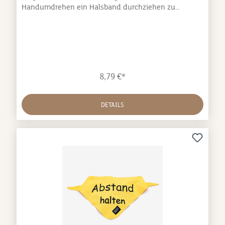
Handumdrehen ein Halsband durchziehen zu
können. Durch den leichten und qualitativ
hochwertigen Stoff wird das Halstuch zu einem
großartigen Sommeraccessoires. Das im klassischen
Design gehaltene Nickytuch ist bei 30°
maschinenwaschbar.55 x 55 cm
8,79 €*
DETAILS