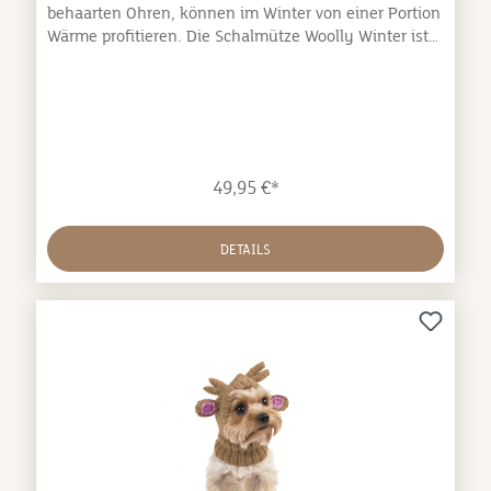
behaarten Ohren, können im Winter von einer Portion
Wärme profitieren. Die Schalmütze Woolly Winter ist
unglaublich gemütlich, kuschelig und super weich.
Mit den sanften, kühle Wintertönen und dem
norwegisch-inspiriertes Muster ist diese Schalmütze
ein zeitlosen Klassiker. Für extra Wärme lässt sie sich
wunderbar mit dem ebenso weichen Alpakapullover
Woolly Winter von Alqo Wasi kombinieren. Model
49,95 €*
Lucho ist ein Italienisches Windspiel und trägt Größe
XS.Zusammensetzung: 50% Alpakawolle, 45 % Acryl,
5% Wolle Bei Alqo Wasi wird textiles Kulturgut aus
DETAILS
Peru mit neuen globalen Trends kombiniert, um
einmalige Designs zu schaffen. Hierzu werden
Alpakawolle und Alpakawolle Mischgewebe
verwendet. Jeder Pullover wird bei Alqo Wasi in Peru
von Hand gemacht. Alpakawolle ist eine der
luxuriösesten Wollen der Welt und ein wahres Juwel
zwischen all den synthetischen und rauen Fasern, die
uns heutzutage ständig umgeben. Weicher als
Cashmere und wärmer als Merinowolle ist
Alpakawolle trotzdem ein Leichtgewicht. Außerdem