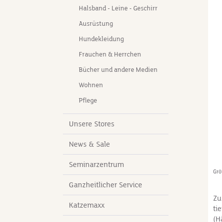
Halsband - Leine - Geschirr
da
ve
Ausrüstung
Bo
Hundekleidung
Ar
Ko
Frauchen & Herrchen
he
Bücher und andere Medien
Pr
bi
Wohnen
an
Pflege
sc
De
Unsere Stores
un
Fr
News & Sale
kö
ge
Seminarzentrum
ve
Gr
he
Ganzheitlicher Service
em
kö
Zu
Katzemaxx
Zä
ti
kü
(H