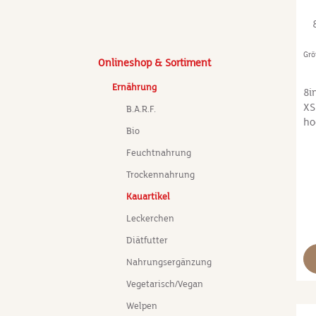
Gr
Onlineshop & Sortiment
Ernährung
8i
XS
B.A.R.F.
ho
Bio
Ri
si
Feuchtnahrung
la
Trockennahrung
Sn
Ri
Kauartikel
ve
Leckerchen
em
ab
Diätfutter
hi
Nahrungsergänzung
vo
Vegetarisch/Vegan
so
ge
Welpen
Za