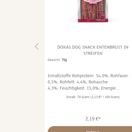
EFÜLLT ZIEMER
DOKAS DOG SNACK ENTENBRUST IN
STREIFEN
Gewicht:
70g
aja, nicht
Inhaltstoffe:Rohprotein: 54,0%; Rohfaser:
als die Schale.
0,5%; Rohfett: 4,4%; Rohasche:
besteht aus
4,3%; Feuchtigkeit: 15,0%; Energie:
haut, die für
342kcal/100g; 1431kJ/100g Die Berechnun
Inhalt:
70 Gram
(3,13 €* / 100 Gram)
 ist er mit
der Energie erfolgte nach DIN EN
nziemer,
16967:2017. Ergänzungsfuttermittel für
s die Rinderhaut,
Hunde. Zusammensetzung: 93%
2,19 €*
t. Ohne
Entenbrustfilet, pflanzliche
indemittel
Nebenerzeugnisse, Mineralstoffe
mensetzung: