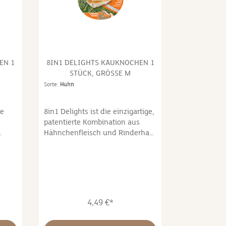
legt.
ie 3
ts.
s
EN 1
8IN1 DELIGHTS KAUKNOCHEN 1
STÜCK, GRÖSSE M
h •
Sorte:
Huhn
le
8in1 Delights ist die einzigartige,
n
patentierte Kombination aus
lt •
Hähnchenfleisch und Rinderhaut
, ist
- Zahnpflege und gutem
 von
 Lang
Geschmack in einem Produkt.
hrem
Mit viel gutem Hähnchenfleisch,
dere
das in bissfeste Premium-
nung
ckere
Rinderhaut eingewickelt ist,
urch
garantieren 8in1 Delights einen
4,49 €*
g
langen Kaugenuss ohne Reste.
Anders als bei gewöhnlichen