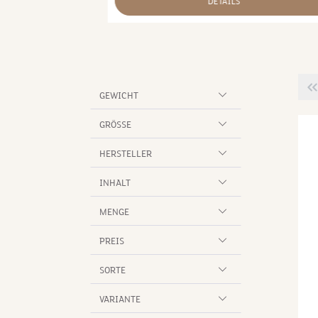
DETAILS
 Ochsenziemer,
andteile:
2,0 %, Rohasche
unde. Bitte
gen Kauartikel
eines Hundes.
GEWICHT
nvoller Größe
verschlucken
GRÖSSE
 gut in den Mund
 und bedenke
HERSTELLER
s Hundes. Neigt
, kleine Stück
INHALT
 ihm etwas
 das letzte
MENGE
se deinen Hund
t mit einem
PREIS
SORTE
VARIANTE