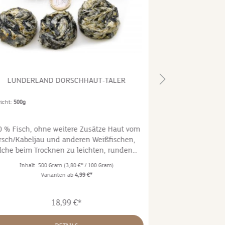
LUNDERLAND DORSCHHAUT-TALER
PAUL & PAULIN
icht:
500g
0 % Fisch, ohne weitere Zusätze Haut vom
Luftgetrocknete 
rsch/Kabeljau und anderen Weißfischen,
heimischen Wild 
lche beim Trocknen zu leichten, runden
ganz besonderer 
ocken gepresst werden. Große Brocken, die
Hirsch enthalten,
Inhalt:
500 Gram
(3,80 €* / 100 Gram)
Inhalt:
50
ig wiegen. Einzelfuttermittel für Hunde +
Wildschwein.
Varianten ab
4,99 €*
zenAnalytische Bestandteile: Protein 79,4
Fettgehalt 1,1 % Rohasche 10 %
18,99 €*
uchtigkeit 10,8 %