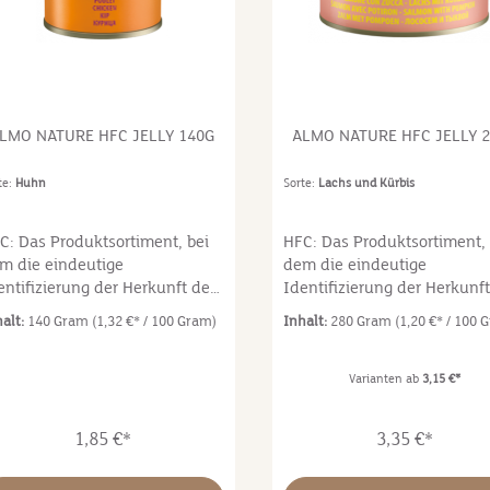
se 5% Reis Zusatzstoffe-
35% Fischbrühe 24%Schink
nährungsphysiologische
5%Reis 1%.
satzstoffe: Vitamin A 1325
/kg, Vitamin E 15 mg/kg,
urin 160 mg/kg. Technische
satzstoffe: Cassia-Gummi 5950
LMO NATURE HFC JELLY 140G
ALMO NATURE HFC JELLY 
/kg.
te:
Huhn
Sorte:
Lachs und Kürbis
C: Das Produktsortiment, bei
HFC: Das Produktsortiment, 
m die eindeutige
dem die eindeutige
entifizierung der Herkunft der
Identifizierung der Herkunft
taten deiner Katze die
Zutaten deiner Katze die
halt:
140 Gram
(1,32 €* / 100 Gram)
Inhalt:
280 Gram
(1,20 €* / 100 
stmögliche Versorgung mit
bestmögliche Versorgung mi
erischem Eiweiß für eine
tierischem Eiweiß für eine
sgewogene Ernährung und für
ausgewogene Ernährung un
Varianten ab
3,15 €*
r psychophysisches
ihr psychophysisches
hlbefinden garantiert. Mit
Wohlbefinden garantiert. Mi
1,85 €*
3,35 €*
C- Zutaten, d.h. Zutaten
HFC- Zutaten, d.h. Zutaten
sprünglich in
ursprünglich in