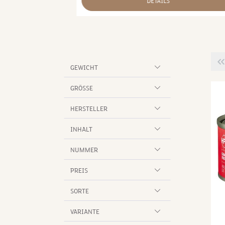
DETAILS
 das Nassfutter
nd Pastinaken.
Art
 Muskelfleisch,
 von Huhn und
 %), Pastinake (2
GEWICHT
ier darf wie bei
orten für Katzen
GRÖSSE
aus Mineralerde,
enminze und
HERSTELLER
 fehlen. Das
 ein
INHALT
risches Hühner-
NUMMER
sch 69 %, Hälse
5 %, Pastinaken 2
PREIS
 1,4 %,
butten,
SORTE
eimöl 0,5 %
hprotein 13,4 %
VARIANTE
,1 % Rohfaser 1,4