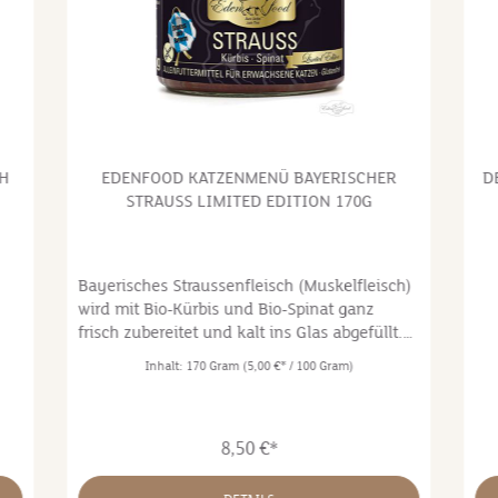
CH
EDENFOOD KATZENMENÜ BAYERISCHER
D
STRAUSS LIMITED EDITION 170G
Bayerisches Straussenfleisch (Muskelfleisch)
wird mit Bio-Kürbis und Bio-Spinat ganz
frisch zubereitet und kalt ins Glas abgefüllt.
So bleiben alle Nährstoffe und Vitamine
Inhalt:
170 Gram
(5,00 €* / 100 Gram)
weitestgehend erhalten und sorgen dafür,
dass Ihre Katze eine ausgewogene und
gesunde Mahlzeit bekommt, die sie gesund
8,50 €*
und munter erhält.Nur allerbeste Rohstoffe
kommen in unsere Produkte. Die größten
Vögel der Welt leben auf einer Farm mit 80