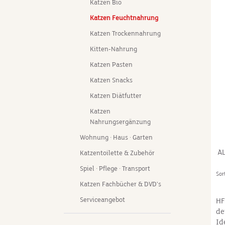
Katzen Bio
re
Katzen Feuchtnahrung
Ka
au
Katzen Trockennahrung
Fe
Kitten-Nahrung
ve
mi
Katzen Pasten
Le
Katzen Snacks
Al
Au
Katzen Diätfutter
na
Katzen
di
Nahrungsergänzung
Na
ke
Wohnung · Haus · Garten
Un
A
Katzentoilette & Zubehör
ve
ch
Spiel · Pflege · Transport
Sor
Ko
Katzen Fachbücher & DVD's
Ar
Gl
Serviceangebot
HF
BE
de
Kä
Id