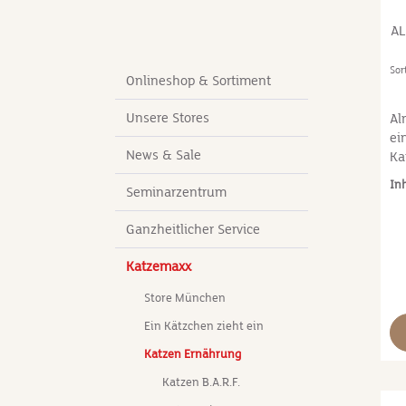
satzstoff je kg:
AL
rpergewicht der
Sor
Onlineshop & Sortiment
 – 3 kg100 g3 –
 300 gDie
Unsere Stores
Al
s Richtwerte zu
ei
termengen pro
News & Sale
Ka
cht der
en
atsächliche
In
Seminarzentrum
er
weiteren Faktoren
geeigne
ter. Bitte
Ganzheitlicher Service
wi
enge
zu
alten Sie immer
Katzemaxx
Mi
 frischem
Ge
Store München
Si
Ein Kätzchen zieht ein
Sp
kö
Katzen Ernährung
ei
Katzen B.A.R.F.
di
zu