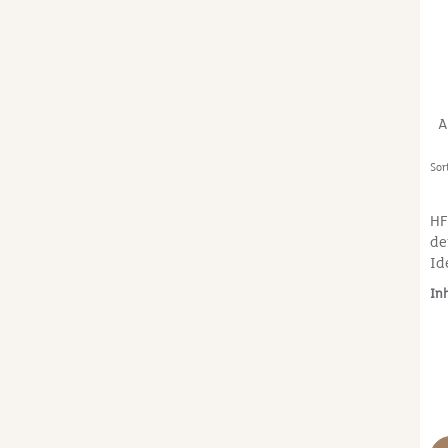
Kä
Er
Zu
IU
Ta
Zu
A
mg
Sor
HF
de
Id
Zu
In
be
ti
au
ih
Wo
HF
ur