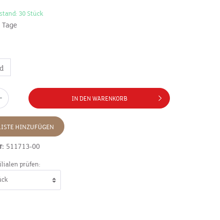
stand: 30 Stück
7 Tage
nd
IN DEN WARENKORB
ISTE HINZUFÜGEN
r:
511713-00
ilialen prüfen: