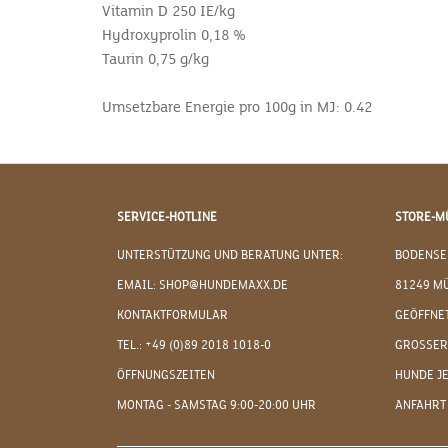
Vitamin D 250 IE/kg
Hydroxyprolin 0,18 %
Taurin 0,75 g/kg
Umsetzbare Energie pro 100g in MJ: 0.42
SERVICE-HOTLINE
STORE-M
UNTERSTÜTZUNG UND BERATUNG UNTER:
BODENSE
EMAIL: SHOP@HUNDEMAXX.DE
81249 M
KONTAKTFORMULAR
GEÖFFNET
TEL.: +49 (0)89 2018 1018-0
GROSSER
ÖFFNUNGSZEITEN
HUNDE J
MONTAG - SAMSTAG 9:00-20:00 UHR
ANFAHRT