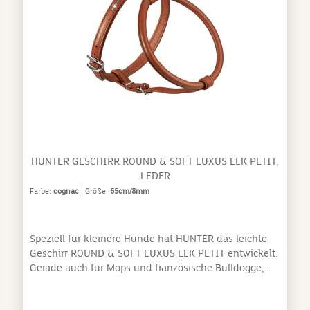
einfarbig oder im wilden Farbmix - Ihrer Phantasie
sind keine Grenzen gesetzt! LONDON - das ist
Lebensfreude pur zum kleinen Preis.weiches und
reißfestes Polyestermaterialpflegeleicht und
schnelltrocknendbunte, satt-leuchtende Farbenmit
farblich passendem
Sicherheitsverschluss Obermaterial:
PolyesterUntermaterial:
PolyesterAbmessungen:Verstellmöglichkeiten Hals:
14 - 20 cmVerstellmöglichkeiten Bauch: 18 - 30
cmBreite: 1 cm
HUNTER GESCHIRR ROUND & SOFT LUXUS ELK PETIT,
LEDER
Farbe:
cognac
| Größe:
65cm/8mm
Speziell für kleinere Hunde hat HUNTER das leichte
Geschirr ROUND & SOFT LUXUS ELK PETIT entwickelt.
Gerade auch für Mops und französische Bulldogge,
aber generell für alle kleinen Hunde bietet dieses
leichte, weiche Geschirr mit strahlendem