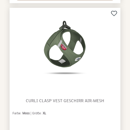
Kein Weichspüler / Nicht maschinell
trocknenGewicht:0.072 kgMaterial:PP / D-Rings: Zinc-
Alloy / Karabiner: Zinc-Alloy
CURLI CLASP VEST GESCHIRR AIR-MESH
Farbe:
Moss
| Größe:
XL