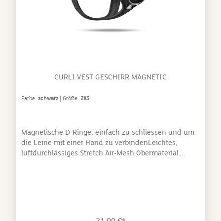
nicht in der Maschine trocknen, Klettverschluss
schließen
CURLI VEST GESCHIRR MAGNETIC
Farbe:
schwarz
| Größe:
2XS
Magnetische D-Ringe, einfach zu schliessen und um
die Leine mit einer Hand zu verbindenLeichtes,
luftdurchlässiges Stretch Air-Mesh Obermaterial
Kühleffekt wenn in Wasser getauchtStep-In, schnell
und einfach anzulegen“3D Comfort Fit“ für eine
perfekte Anpassung an die Anatomie des HundesNur
56 g (Größe 2XS) der beste Geschirr in Bezug auf
Gewicht und Funktion auf dem
MarktGrößenverstellbar mit Klettverschluss, einfach