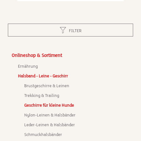
cm, Brustumfang 52 - 72 cm
Hu
un
di
an
au
FILTER
Ny
.
d
tr
Onlineshop & Sortiment
st
.
ei
Ernährung
de
ang
Halsband - Leine - Geschirr
sc
ge
Brustgeschirre & Leinen
le
Trekking & Trailing
ne
ko
Ny
Geschirre für kleine Hunde
S/
Nylon-Leinen & Halsbänder
Bu
du
Leder-Leinen & Halsbänder
G
Schmuckhalsbänder
27