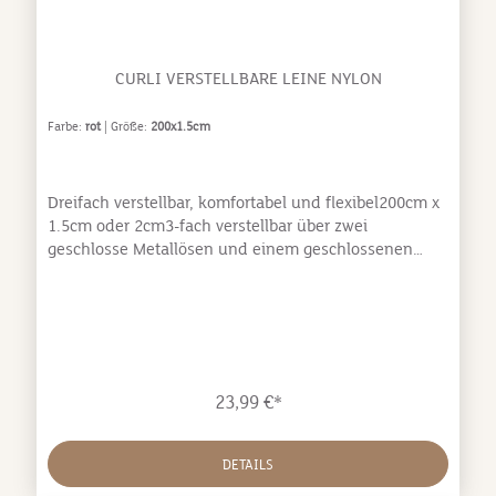
CURLI VERSTELLBARE LEINE NYLON
Farbe:
rot
| Größe:
200x1.5cm
Dreifach verstellbar, komfortabel und flexibel200cm x
1.5cm oder 2cm3-fach verstellbar über zwei
geschlosse Metallösen und einem geschlossenen
Metallring Farblich passender Karabiner und
Metallösen zu allen curli Geschirren „Tube Nylon“ fein
gewoben für besten Griff, Kontrolle und Sicherheit
KotbeutelspenderGewicht: 0.085 kgBänder:
Nylon/Polyester / Karabiner: Zinc-Alloy / Ösen:
Rostfreier Stahl / Zinc-Alloy
23,99 €*
DETAILS