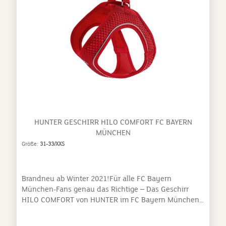
Brustumfang 36 - 44 cm, Gewicht 4 - 7 kg, z.B. für
Malteser M: Brustumfang 44 - 48 cm, Gewicht 6 - 9 kg,
z.B. für Dackel L: Brustumfang 48 - 54 cm, Gewicht 8 -
13 kg, z.B. für Jack Russel Terrier XL: Brustumfang 54
- 60 cm, Gewicht 12 - 16 kg, z.B. für Französische
Bulldogge Waschanleitung: Waschbar bei 30°C, kein
Weichspüler, nicht in der Maschine trocknen,
Klettverschluss schließen
HUNTER GESCHIRR HILO COMFORT FC BAYERN
MÜNCHEN
Größe:
31-33/XXS
Brandneu ab Winter 2021!Für alle FC Bayern
München-Fans genau das Richtige – Das Geschirr
HILO COMFORT von HUNTER im FC Bayern München-
Design. Denn auch auf dem Hundeplatz ist die FC
Bayern München-Serie ganz bestimmt ein echter