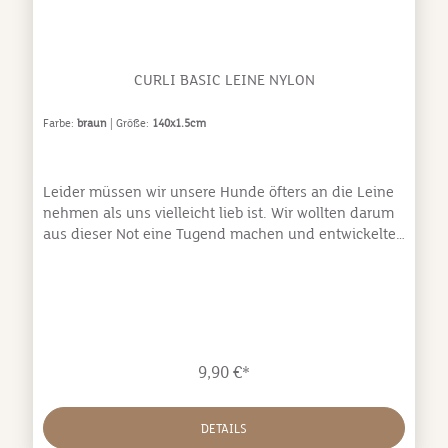
CURLI BASIC LEINE NYLON
Farbe:
braun
| Größe:
140x1.5cm
Leider müssen wir unsere Hunde öfters an die Leine
nehmen als uns vielleicht lieb ist. Wir wollten darum
aus dieser Not eine Tugend machen und entwickelten
die Basic Leash. Im Alltag merkten wir, welche
Anforderungen eine Leine erfüllen muss, und vor
allem, welche Funktionen sie erfüllen sollte. Unsere
Leine aus Nylon und neoprengepolsterter
Handschlaufe ist darum so vielfältig wie ein
Taschenmesser.Metallöse zum Befestigen von
9,90 €*
HilfsmittelnFarblich passender Karabiner und
MetallöseNeoprene Handschlaufe, komfortabel und
optimaler
DETAILS
GriffKotbeutelspenderPflegehinweise:Handwäsche /