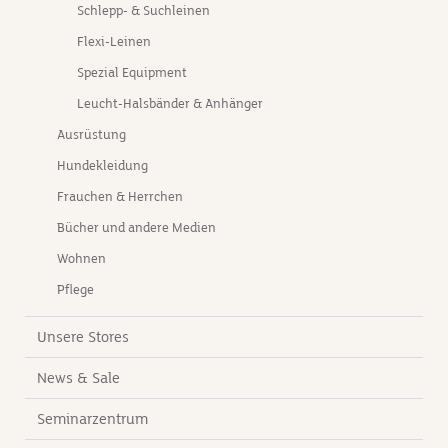
Br
Schlepp- & Suchleinen
Ve
Flexi-Leinen
6/
Ve
Spezial Equipment
6/
Leucht-Halsbänder & Anhänger
Ve
8/
Ausrüstung
Ve
Hundekleidung
8
Ve
Frauchen & Herrchen
8/
Bücher und andere Medien
El
fe
Wohnen
ge
Pflege
wi
od
Unsere Stores
da
ex
News & Sale
ka
em
Seminarzentrum
is
Na