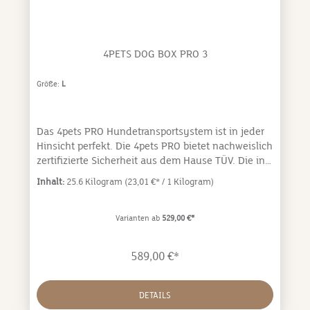
bieten Platz für beide Tiere. Die Trennwand ist
einfach herausnehmbar. 4pets PRO 22 L
Abmessungen: H: 66,0 cm, B: 96,5 cm, T: 93,5 cm
4PETS DOG BOX PRO 3
Größe:
L
Das 4pets PRO Hundetransportsystem ist in jeder
Hinsicht perfekt. Die 4pets PRO bietet nachweislich
zertifizierte Sicherheit aus dem Hause TÜV. Die in
der Schweiz hergestellten 4pets PRO Hundeboxen
Inhalt:
25.6 Kilogram
(23,01 €* / 1 Kilogram)
sind ausschließlich aus hochwertigsten
Materialien gefertigt. Keine andere Box bietet Dir
und Deinem Hund so viel Sicherheit in
Varianten ab
529,00 €*
Kombination mit erstklassigem Design,
durchdachtem Handling und hochwertigster
589,00 €*
Verarbeitung. Hundeboxen gelten nachweislich als
die sicherste Variante einen Hund im Auto zu
transportieren. Die Kräfte, welche bei einem
DETAILS
Autounfall mit Hunden entstehen sind ein