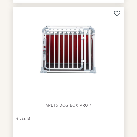
Lebensrisiko für Mensch und Tier. Wer heutzutage
noch einen Hund ungesichert im Auto
transportiert, handelt grobfahrlässig und kann
deshalb auch gebüßt werden. Bereits ein
scheinbar harmloser Auffahrunfall mit einer
Geschwindigkeit von 25 Km/h mit einem
ungesicherten Hund von 5kg kann verheerende
Folgen für Insassen und Hund haben. Neu mit
Crash Impact Control – der intelligenten, Crash
getesteten Spezialrückwand und Safelock, dem
noch stabileren Türschloss- System.4pets PRO 3 L -
Die ideale Hundebox für mittlere bis grössere
Rassen. Dieses Modell biete dank seiner Breite von
68 cm komfortable Sicherheit für Ihren Hund,
beispielsweise für Retriever, Labrador oder
Schäferhund.Abmessungen:H: 66,0 cm, B: 68,0 cm,
4PETS DOG BOX PRO 4
T: 93,5 cm
Größe:
M