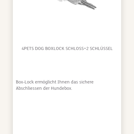
Crash Impact Control – der intelligenten, Crash
getesteten Spezialrückwand und Safelock, dem
noch stabileren Türschloss-System.4pets PRO 4 M -
Die große Premium Hundebox, für den
professionellen und sicheren Hundetransport von
großen Rassen, zum Beispiel Berner Sennenhund,
Hovawart, Rottweiler oder Irish
Setter.Abmessungen:H: 66,0 cm, B: 81,5 cm, T: 83,5
4PETS DOG BOXLOCK SCHLOSS+2 SCHLÜSSEL
cm
Box-Lock ermöglicht Ihnen das sichere
Abschliessen der Hundebox.