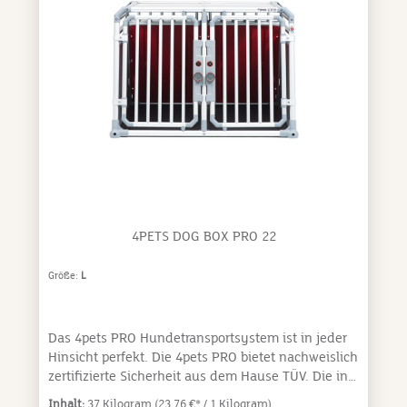
scheinbar harmloser Auffahrunfall mit einer
Geschwindigkeit von 25 Km/h mit einem
ungesicherten Hund von 5kg kann verheerende
Folgen für Insassen und Hund haben. Neu mit
Crash Impact Control – der intelligenten, Crash
getesteten Spezialrückwand und Safelock, dem
noch stabileren Türschloss-System. 4pets PRO 2 L -
Für den professionellen und sicheren
Hundetransport von kleineren Rassen, wie Cocker
Spaniel, Terrier, Dackel oder
Beagle.Abmessungen:H: 66,0 cm, B: 54,5 cm, T:
93,5 cm
4PETS DOG BOX PRO 22
Größe:
L
Das 4pets PRO Hundetransportsystem ist in jeder
Hinsicht perfekt. Die 4pets PRO bietet nachweislich
zertifizierte Sicherheit aus dem Hause TÜV. Die in
der Schweiz hergestellten 4pets PRO Hundeboxen
Inhalt:
37 Kilogram
(23,76 €* / 1 Kilogram)