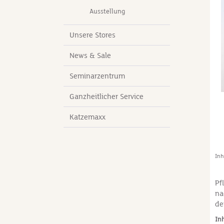
So
Ausstellung
de
so
Wa
Unsere Stores
an
News & Sale
be
Pr
Seminarzentrum
se
Re
Ganzheitlicher Service
Katzemaxx
Inh
Pf
na
de
be
In