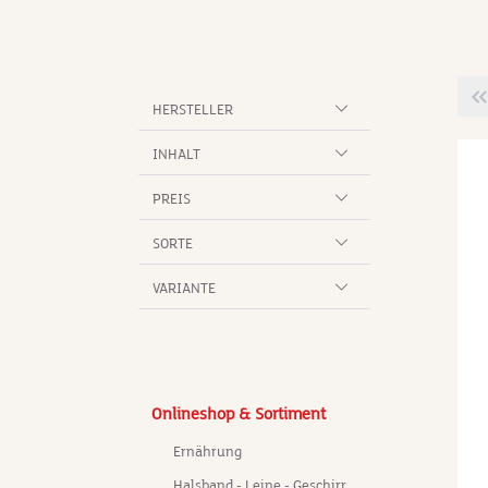
anzen.
Betaine, Polyglyceryl-3 Caprate, Öl der
ua, Aloe Vera*
Ackerminze, Sodium Cocoyl Glutamate,
uryl­­­ Sul­fate,
Alkohol aus Obstdestillaten, Kaliumsorbate
 Betaine,
Natriumbenzoate, Extrakte aus
otes Meer Salz),
Zitronenmelisse, Pfefferminze, Himbeere,
HERSTELLER
amomilla
Ringelblume, Spitzwegerich, Walderdbeere
orbate,
Brombeere, Wilde Malve, Linalool*, Geranio
INHALT
itrus Auran­tium
Limonene* * Von naturreinen ätherischen
Citral,
Ölen stammend
PREIS
I 15985 * kbA =
m Anbau
SORTE
nien: < 5 %
chtionische
VARIANTE
side natürl.
Potassium
Onlineshop & Sortiment
Ernährung
Halsband - Leine - Geschirr