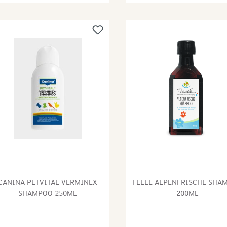
de Hunderasse.Von Tierärzten
Mineralöle, ohne Silikone, 
d Spezialisten entwickelt. pH-
Parabene. Mit Bioextrakten 
utneutral, ohne Mineralöle,
schützendem Margosa und
ne Silikone, ohne Parabene.
wohltuender Zitronen-
t Bioextrakten – nährendem
Eukalyptus Spezielle Forme
ocado-Öl und reparierendem
Schutz auf natürliche Weise
izenprotein Besonders
äusseren Einflüssen Äussers
häumendes, reinigendes
milde Tenside auf Pflanzenb
ampoo, für regelmässiges
reinigen sanft und schonen
llwaschen und gute
Geeignet für jede Hunderas
mmbarkeit Geeignet für jede
einem Alter von 3 Monaten 
nderasse Von Tierärzten und
Tierärzten und Spezialisten
ezialisten entwickelt pH-
entwickelt pH-hautneutral:
utneutral: speziell an die
speziell an die Hundehaut
ndehaut angepasster pH-Wert
angepasster pH-Wert Ohne
ne Mineralöle, ohne Silikone
Mineralöle, ohne Silikone u
d ohne Parabene In einer
ohne Parabene In einer
CANINA PETVITAL VERMINEX
FEELE ALPENFRISCHE SHA
weltfreundlicheren Tube (mit
umweltfreundlicheren Tube 
SHAMPOO 250ML
200ML
% weniger Plastik)Inhalt:
50% weniger Plastik)Inhalt:
0mlAnwendung:Fell mit
250mlBiozidprodukte vorsich
rmem Wasser
verwenden. Vor Gebrauch st