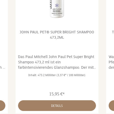
L
JOHN PAUL PET® SUPER BRIGHT SHAMPOO
T
473,2ML
Das Paul Mitchell John Paul Pet Super Bright
Wa
Shampoo 473,2 ml ist ein
Pfe
h –
farbintensivierendes Glanzshampoo. Der mit
de
blauen Farbpigmenten versehener
aus
Inhalt:
473.2 Milliliter
(3,37 €* / 100 Milliliter)
Wirkstoffkomplex reinigt intensiv und
Pr
entfernt Gelbstiche. Dabei intensiviert es die
Bla
r
natürliche Farbe des Fells und verleiht ihm
Wir
15,95 €*
strahlenden Glanz.Die Produkte der Paul
sch
Mitchell John Paul Pet Reihe wurden speziell
dem 
für die Pflegebedürfnisse von Hunden,
un
DETAILS
,
Katzen und Pferden entwickelt. Es werden
de