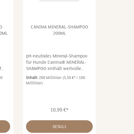
O
CANINA MINERAL-SHAMPOO
50ML
200ML
pH-neutrales Mineral-Shampoo
n
für Hunde Canina® MINERAL-
f
SHAMPOO enthält wertvolle
legt
Mineralien aus dem Toten Meer
00
Inhalt:
200 Milliliter
(5,50 €* / 100
. Die
wie Kalzium, Magnesium,
Milliliter)
it
Natrium, Eisen und Brom in
besonders hoher Konzentration.
Sie unterstützen die natürliche
Ihres
Hautgesundheit und wirken
10,99 €*
se
beruhigend bei Irritationen,
Rötungen und Juckreiz der Haut.
Die Haut wird von Schuppen,
DETAILS
 ohne
abgestorbenen Zellen und