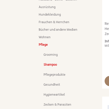
Ausrüstung
Hundekleidung
Frauchen & Herrchen
Re
He
Bücher und andere Medien
Ze
Wohnen
Mi
In
an
Pflege
Mil
sc
di
Grooming
sp
Ze
Shampoo
ho
un
Pflegeprodukte
se
Gesundheit
Au
au
Hygieneartikel
Wu
au
Zecken & Parasiten
Ha