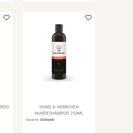
ohne
organischem Material befreit, die
–
für unangenehmen Hautgeruch
verantwortlich sind. Das Fell wird
leicht kämmbar, füllig und
l zum
glänzend. Zusammensetzung:
 vor
Aqua, Sodium Laureth Sulfate,
t
Disodium Laureth
asis
Sulfosuccinate, Maris Sal,
d
Cocamidopropyl Betaine,
se ab
Cocamide Dea, Glycol Stearate,
Von
Betaine, Trideceth-9, Laureth-4,
Saccharomyces/Laminaria
saccharina Ferment, Benzyl
Alcohol, Panthenol,
Phenoxyethanol, PEG-5
nd
Octanoate, Hydroxypropyl Guar
Hydroxypropyltrimonium
MPOO
HUND & HERRCHEN
(mit
Chloride, Sodium Chloride,
HUNDESHAMPOO 250ML
Parfum, Piroctone Olamine,
Variante:
Goldspatz
tig
Dehydroacetic Acid, Citric Acid,
ets
Formic Acid