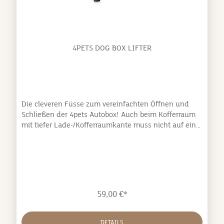
4PETS DOG BOX LIFTER
Die cleveren Füsse zum vereinfachten Öffnen und
Schließen der 4pets Autobox! Auch beim Kofferraum
mit tiefer Lade-/Kofferraumkante muss nicht auf eine
4pets Autobox verzichtet werden! Der 4pets Boxlifter-
Set wird auf der unteren Seite der Autobox befestigt
und erhöht die Box um bis zu 7 cm. Das Dog Box
Lifter-Set besteht aus 5 teilen: die vier Füße werden
an die Eckverbinder geklickt und das Zusatzkreuz in
der Mitte der Box festgeklebt – alles ganz einfach.
59,00 €*
Passt an jede Hundeboxen der Pro- und ComfortLine!
DETAILS