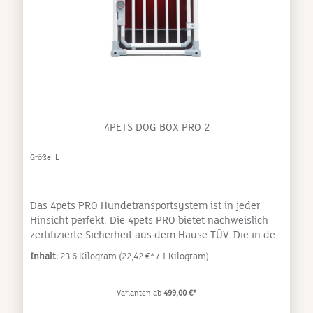
noch stabileren Türschloss-System. Die PRO 1 ist
nicht nur eine Hundebox, sondern ein Schutzraum für
Deinen treuen Begleiter. Speziell für kleinere Rassen
wie z.B. Cocker Spaniel, Dackel, Terrier oder Beagle
entwickelt, bietet die PRO 1 ein Höchstmaß an
Komfort und Sicherheit. Abmessungen:H: 54,4 cm, B:
54,5 cm, T: 73,5 cm
4PETS DOG BOX PRO 2
Größe:
L
Das 4pets PRO Hundetransportsystem ist in jeder
Hinsicht perfekt. Die 4pets PRO bietet nachweislich
zertifizierte Sicherheit aus dem Hause TÜV. Die in der
Schweiz hergestellten 4pets PRO Hundeboxen sind
Inhalt:
23.6 Kilogram
(22,42 €* / 1 Kilogram)
ausschließlich aus hochwertigsten Materialien
gefertigt. Keine andere Box bietet Dir und Deinem
Hund so viel Sicherheit in Kombination mit
Varianten ab
499,00 €*
erstklassigem Design, durchdachtem Handling und