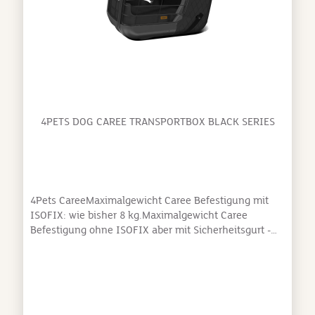
4PETS DOG CAREE TRANSPORTBOX BLACK SERIES
4Pets CareeMaximalgewicht Caree Befestigung mit
ISOFIX: wie bisher 8 kg.Maximalgewicht Caree
Befestigung ohne ISOFIX aber mit Sicherheitsgurt -
neu bis 15 kg!Caree ist speziell für den
Fahrgastbereich im Auto von Schweizer Ingenieuren
entwickelt worden und lässt keine Wünsche offen.
Die Box fügt sich perfekt jeder Autositz-Situation an
und überzeugt mit bequemen, hochwertigen