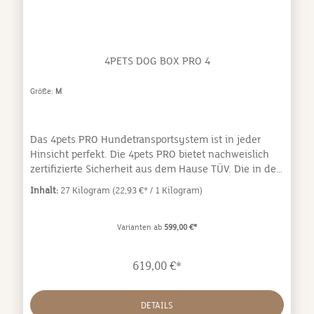
für Ihren Hund, beispielsweise für Retriever, Labrador
oder Schäferhund.Abmessungen:H: 66,0 cm, B: 68,0
cm, T: 93,5 cm
4PETS DOG BOX PRO 4
Größe:
M
Das 4pets PRO Hundetransportsystem ist in jeder
Hinsicht perfekt. Die 4pets PRO bietet nachweislich
zertifizierte Sicherheit aus dem Hause TÜV. Die in der
Schweiz hergestellten 4pets PRO Hundeboxen sind
Inhalt:
27 Kilogram
(22,93 €* / 1 Kilogram)
ausschließlich aus hochwertigsten Materialien
gefertigt. Keine andere Box bietet Dir und Deinem
Hund so viel Sicherheit in Kombination mit
Varianten ab
599,00 €*
erstklassigem Design, durchdachtem Handling und
hochwertigster Verarbeitung. Hundeboxen gelten
619,00 €*
nachweislich als die sicherste Variante einen Hund im
Auto zu transportieren. Die Kräfte, welche bei einem
Autounfall mit Hunden entstehen sind ein
DETAILS