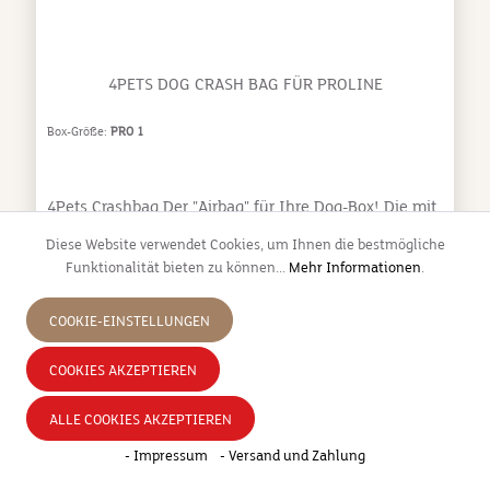
und reinigen, sodass Du jederzeit für Sauberkeit und
Komfort sorgen kannst.
4PETS DOG CRASH BAG FÜR PROLINE
Box-Größe:
PRO 1
4Pets Crashbag Der "Airbag" für Ihre Dog-Box! Die mit
strapazierfähigem Nylon bespannten 5 cm starken
Diese Website verwendet Cookies, um Ihnen die bestmögliche
Schaumstoffplatten werden innen in die Rückwand
Funktionalität bieten zu können...
Mehr Informationen
.
der Box eingelegt. Bei einer starken Bremsung oder
einem Unfall wird der Hund sanft abgefangen. Das
Verletzungsrisiko sinkt erheblich!
COOKIE-EINSTELLUNGEN
COOKIES AKZEPTIEREN
69,00 €*
ALLE COOKIES AKZEPTIEREN
- Impressum
- Versand und Zahlung
DETAILS