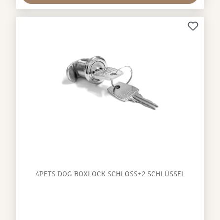
Lebensrisiko für Mensch und Tier. Wer heutzutage
noch einen Hund ungesichert im Auto transportiert,
handelt grobfahrlässig und kann deshalb auch
gebüßt werden. Bereits ein scheinbar harmloser
Auffahrunfall mit einer Geschwindigkeit von 25 Km/h
mit einem ungesicherten Hund von 5kg kann
verheerende Folgen für Insassen und Hund
haben. Neu mit Crash Impact Control – der
intelligenten, Crash getesteten Spezialrückwand und
Safelock, dem noch stabileren Türschloss-
System.4pets PRO 4 M - Die große Premium
Hundebox, für den professionellen und sicheren
Hundetransport von großen Rassen, zum Beispiel
Berner Sennenhund, Hovawart, Rottweiler oder Irish
Setter.Abmessungen:H: 66,0 cm, B: 81,5 cm, T: 83,5
cm
4PETS DOG BOXLOCK SCHLOSS+2 SCHLÜSSEL