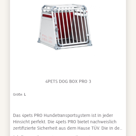
Auffahrunfall mit einer Geschwindigkeit von 25 Km/h
mit einem ungesicherten Hund von 5kg kann
verheerende Folgen für Insassen und Hund
haben. Neu mit Crash Impact Control – der
intelligenten, Crash getesteten Spezialrückwand und
Safelock, dem noch stabileren Türschloss-System. Sie
haben zwei Hunde? Kein Problem, die 4pets
Doppelboxen bieten Platz für beide Tiere. Die
Trennwand ist einfach herausnehmbar. 4pets PRO 22
L Abmessungen: H: 66,0 cm, B: 96,5 cm, T: 93,5 cm
4PETS DOG BOX PRO 3
Größe:
L
Das 4pets PRO Hundetransportsystem ist in jeder
Hinsicht perfekt. Die 4pets PRO bietet nachweislich
zertifizierte Sicherheit aus dem Hause TÜV. Die in der
Schweiz hergestellten 4pets PRO Hundeboxen sind