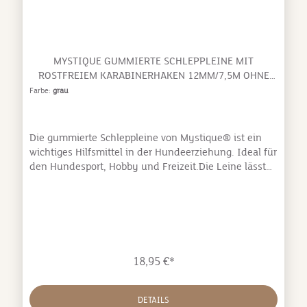
MYSTIQUE GUMMIERTE SCHLEPPLEINE MIT
ROSTFREIEM KARABINERHAKEN 12MM/7,5M OHNE
HANDSCHLAUFE
Farbe:
grau
Die gummierte Schleppleine von Mystique® ist ein
wichtiges Hilfsmittel in der Hundeerziehung. Ideal für
den Hundesport, Hobby und Freizeit.Die Leine lässt
sich durch die fehlende Handschlaufe eng
zusammenrollen und benötigt daher nur wenig Platz.
Die besondere Gummierung bewirkt eine
außergewöhnliche Griffigkeit und optimales Handling
auch bei Nässe. hohe Qualität robustes
Gurtband spezielle langlebige Gummierung ohne
18,95 €*
Handschlaufe besonders griffig auch bei
NässeAbmessungen:Länge: 7,5 mBreite: 12 mm
DETAILS