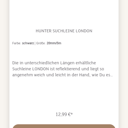
HUNTER SUCHLEINE LONDON
Farbe:
schwarz
| Größe:
20mm/5m
Die in unterschiedlichen Längen erhältliche
Suchleine LONDON ist reflektierend und liegt so
angenehm weich und leicht in der Hand, wie Du es
bereits von den HUNTER Nylon-Produkten kennst.
Darüber hinaus kann das verwendete Polyester-
Material mit einer Vielzahl positiver Eigenschaften
punkten, die auf einen Blick zu überzeugen wissen.
Es ist äußerst reißfest, leicht und formstabil. Zudem
ist es pflegeleicht und schnelltrocknend. LONDON -
12,99 €*
das ist Lebensfreude pur zum kleinen Preis.weiches
und reißfestes Polyestermaterialpflegeleicht und