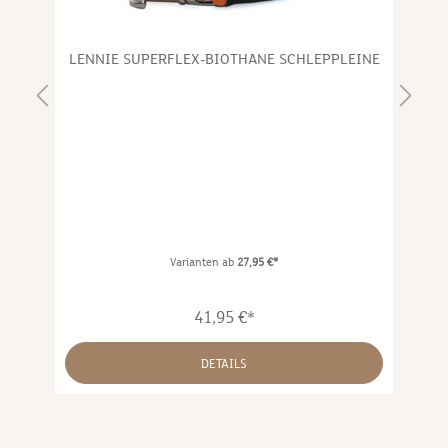
NE
LENNIE SUPERFLEX-BIOTHANE SCHLEPPLEINE
Gr
Gr
H
Da
Ma
we
au
sp
Varianten ab
27,95 €*
Da
1
hö
41,95 €*
di
in
Mi
DETAILS
un
m 
u
ne
Ka