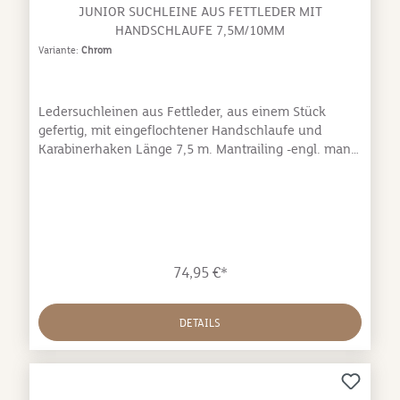
JUNIOR SUCHLEINE AUS FETTLEDER MIT
HANDSCHLAUFE 7,5M/10MM
Variante:
Chrom
Ledersuchleinen aus Fettleder, aus einem Stück
gefertig, mit eingeflochtener Handschlaufe und
Karabinerhaken Länge 7,5 m. Mantrailing -engl. man
„Mensch“ und trail „verfolgen“. Im Bereich der
Rettungshundearbeit, bei der Suche nach
verschiedene menschliche Gerüche.
74,95 €*
DETAILS