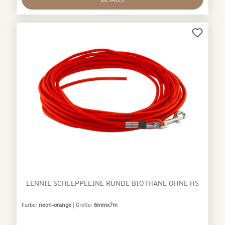
wenn sie nass wird. Sicherheitskarabiner aus
Aluminium mit Twist-Lock-Drehsicherungmit und
ohne Handschlaufe16mm Bandbreitehochwertige
BeschlägeMaterial: Nylon, Kunststoff, Aluminium
LENNIE SCHLEPPLEINE RUNDE BIOTHANE OHNE HS
Farbe:
neon-orange
| Größe:
6mmx7m