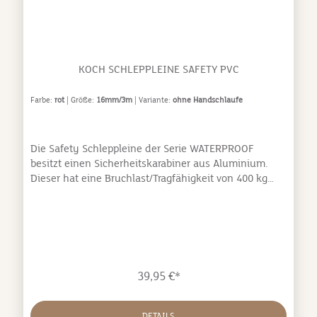
KOCH SCHLEPPLEINE SAFETY PVC
Farbe:
rot
| Größe:
16mm/3m
| Variante:
ohne Handschlaufe
Die Safety Schleppleine der Serie WATERPROOF
besitzt einen Sicherheitskarabiner aus Aluminium.
Dieser hat eine Bruchlast/Tragfähigkeit von 400 kg
und ist extrem korrosions- sowie verschleißfest und
ist dabei erstaunlich leicht. Durch die Twist-Lock-
Drehsicherung des Karabiners ist der Hund sicher mit
der Leine verbunden und verliert diese auch nicht
beim Spielen oder Wälzen. Das Nylon Gurtband
umhüllt von einem innovativen Kunststoffgemisch
39,95 €*
macht sie griffig, robust und pflegeleicht. Wasser
sowie Schmutz dringen nicht in das Material ein, sie
lässt sich leicht reinigen und wird nicht schwerer,
DETAILS