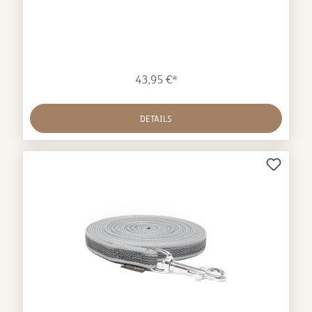
Schweißriemens für den Hundeführer optisch
auffallend an. Dadurch kann der Hund ohne
Ablenkung sicher geführt werden. hohe
Qualität robustes BioThane Material ohne
Handschlaufe besonders griffig vereint alle Vorteile
43,95 €*
von BioThane Leinen Handgemacht
Abmessungen:Länge: 8mBreite: 19mm
DETAILS