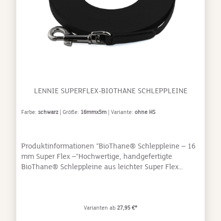
LENNIE SUPERFLEX-BIOTHANE SCHLEPPLEINE
Farbe:
schwarz
| Größe:
16mmx5m
| Variante:
ohne HS
Produktinformationen "BioThane® Schleppleine – 16
mm Super Flex –"Hochwertige, handgefertigte
BioThane® Schleppleine aus leichter Super Flex
BioThane®. Mit einer Breite von nur 16 mm bestens
für Hunde zwischen 25 und 35 kg geeignet. Die
verwendete Super Flex BioThane® bietet, bei gleicher
Breite und Länge, gegenüber Standard BioThane®
Varianten ab
27,95 €*
einen Gewichtsvorteil von ca. 33%, gleichzeitig aber