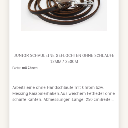
JUNIOR SCHAULEINE GEFLOCHTEN OHNE SCHLAUFE
12MM / 250CM
Farbe:
mit Chrom
Arbeitsleine ohne Handschlaufe mit Chrom bzw.
Messing Karabinerhaken.Aus weichem Fettleder ohne
scharfe Kanten. Abmessungen:Länge: 250 cmBreite:
12 mmRindsleder aus deutsche Traditionsgerberei.
Die Leder ist anschließend mit pflanzlichen
Gerbstoffen ausgegerbt worden ( mit Vegetabil
Gerbstoff ).Das Leder, das wir für unsere