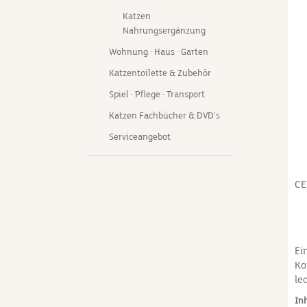
Zu
Katzen
Ka
Nahrungsergänzung
al
Be
Wohnung · Haus · Garten
En
Katzentoilette & Zubehör
Spiel · Pflege · Transport
Katzen Fachbücher & DVD's
Serviceangebot
CE
Ei
Ko
le
en
In