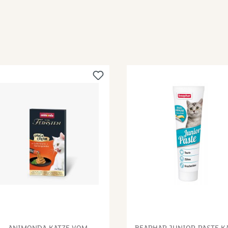
ie
Johanniskraufiltrat entspannen und sorgen
fü
für GelassenheitL-Tryptophan fördert die
Be
Serotoninbildung (Glückshormone), um die
da
Katze glücklicher zu machen und somit das
Fel
m
Wohlbefinden zu fördernVitamin B-Komplex
Pas
und
unterstützt die Nervenfunktion sowie den
Tub
Energiestoffwechselohne Farbstoffeohne
fri
Zuckerzusatzohne Konservierungsstoffeohne
em
he
GeschmacksverstärkerLaktosefreiInhalt:
Pa
nde
50gZusammensetzung:Pflanzliche
: Ö
ält
Nebenerzeugnisse, Öle und Fette, Hefen
Mol
(enthält 1% Beta-Glucan), Milch und
Neb
Molkereierzeugnisse, Eschscholtzienkraut
Fl
gemahlen 0,7%, Johanniskrautfiltrat
Zuc
0,04%.Analytische Bestandteile:Proteine 7,0
16 
%Fettgehalt 35,0 %Rohasche 6,0 %Rohfaser
%,
2,0 %Feuchtigkeit 12,0 %
0,4
um
Om
: E
Ta
B2
Ni