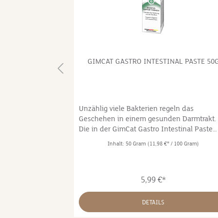
HAIRBALL 50G
GIMCAT GASTRO INTESTINAL PASTE 50
Paste Hühnchen
Unzählig viele Bakterien regeln das
ball Duo-Paste
Geschehen in einem gesunden Darmtrakt.
ng für jede
Die in der GimCat Gastro Intestinal Paste
ählten
enthaltenen darmregulierenden löslichen
 100 Gram)
Inhalt:
50 Gram
(11,98 €* / 100 Gram)
s, aromatisches
Fasern aus Psylliumschalen, sowie
östliches
prebiotisches TGOS, fördern eine gesunde
lichen Abgang
Darmflora. Die Kombination aus Ulmenrind
5,99 €*
hen die Paste
getrocknetem Gras, sowie Beta Glucan
bnis. Ohne
unterstützt die Verdauung und die
iert • ohne
Darmtätigkeit. Eine optimal funktionieren
DETAILS
Verdauung trägt zum allgemeinen