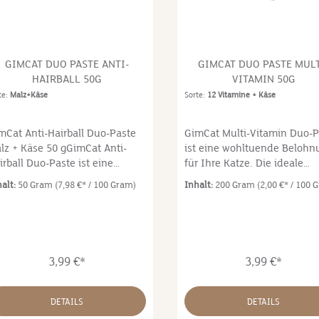
de Katze liebt. Geben Sie Ihrer
Molkereierzeugnisse (Hartk
tze bis zu 2 Liquid-Snacks pro
gerieben 4 %) Analytische
g - direkt aus dem Beutel oder
Bestandteile:Proteine 7,5 %
 den Napf.
Fettgehalt 1,0 % Rohasche 
GIMCAT DUO PASTE ANTI-
GIMCAT DUO PASTE MULT
Rohfaser 0,0 % Feuchtigkeit
HAIRBALL 50G
VITAMIN 50G
% Zusatzstoffe pro 1 kg:Biot
te:
Malz+Käse
Sorte:
12 Vitamine + Käse
(Vit. H): 40.000 mcg Mit
Antioxidationsmittel
mCat Anti-Hairball Duo-Paste
GimCat Multi-Vitamin Duo-P
lz + Käse 50 gGimCat Anti-
ist eine wohltuende Belohn
irball Duo-Paste ist eine
für Ihre Katze. Die ideale
hltuende Belohnung für jede
Kombination aus 12 Vitami
halt:
50 Gram
(7,98 €* / 100 Gram)
Inhalt:
200 Gram
(2,00 €* / 100 
tze. Die sorgfältig
und köstlichem Käse stärkt 
sgewählten Inhaltsstoffe wie
körpereigenen Abwehrkräft
turreines, aromatisches Malz,
macht die Paste zu einem
e und Fasern sowie
wahren Genusserlebnis. Oh
hmackhafter Hartkäse fördern
Zuckerzusatz.ohne Zuckerzu
3,99 €*
3,99 €*
n natürlichen Abgang
ohne Konservierungsstoffe 
rschluckter Haare und machen
Geschmacksverstärker
e Paste zu einem wahren
Zusammensetzung: Pflanzli
DETAILS
DETAILS
nusserlebnis. Ohne
Nebenerzeugnisse, Öle und