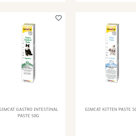
ckerzusatz.ohne
Fette, Hefen, Milch und
ckerzusatzMalz ohne
Molkereierzeugnisse (Hartk
nservierungsstoffe mit Huhn
gerieben 2 %) Analytische
ne Geschmacksverstärker
Bestandteile: Proteine 5,5 %
ktosefreiZusammensetzung:P
Fettgehalt 36,0 % Rohasche 
anzliche Nebenerzeugnisse
% Rohfaser 1,5 % Feuchtigk
alzextrakte 43 %), Öle und
12,0 % Zusatzstoffe pro 1 kg
tte 31 %, Milch und
Vitamin D3 1.147 IE, Vitami
lkereierzeugnisse (Hartkäse
1.660 mg, Vitamin K3 1 mg,
rieben 4 %), Hefen,
Vitamin B1 (Thiamin) 27 mg
neralstoffe Analytische
Vitamin B2 (Riboflavin) 20 m
standteile:Proteine 4,5 %
Vitamin B6 (Pyridoxin) 13 m
ttgehalt 37,5 % Rohasche 6,0
Vitamin B12 (Cobalamin) 93
Rohfaser 2,0 % Feuchtigkeit
Vitamin C 100 mg, Biotin 1.
,0 % Zusatzstoffe pro 1
mcg, Niacin 937 mg, Folsäur
:Vitamin E 1500 mg mit
mg, Calcium-D-Pantothenat
rbstoff
mg, Cholinchlorid 2.660 mg,
GIMCAT GASTRO INTESTINAL
GIMCAT KITTEN PASTE 5
Taurin 2.000 mg
PASTE 50G