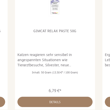
G
GIMCAT RELAX PASTE 50G
Katzen reagieren sehr sensibel in
Erg
angespannten Situationen wie
Le
Tierarztbesuche, Silvester, neue
bes
Familienverhältnisse, Urlaubsreisen,
Bel
Inhalt:
50 Gram
(13,58 €* / 100 Gram)
Umbau/Umzug oder die Veränderung im
de
näheren Umfeld durch neue Tiere im Haus
Ih
e,
oder im Revier außerhalb. Die GimCat Relax
leb
6,79 €*
Paste enthält Inhaltsstoffe, die Katzen in
zur
diesen Situationen entspannen und das
Un
de
Katzenleben leichter
zug
DETAILS
machen:Eschscholtzienkraut &
ve