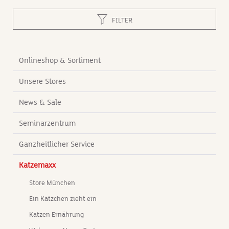
de
Gr
FILTER
lä
be
Li
Onlineshop & Sortiment
Li
sc
Unsere Stores
Au
wi
News & Sale
Ka
re
Seminarzentrum
Nu
ve
Ganzheitlicher Service
Da
ve
Katzemaxx
da
Li
Store München
be
Ein Kätzchen zieht ein
vo
Li
Katzen Ernährung
Fl