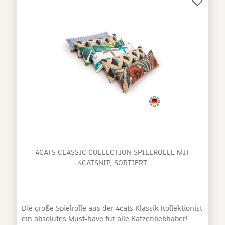
Knoten bestimmt immer und immer wieder mit
Leidenschaft bearbeiten.Schmuseknoten für
Katzen Größe: ca. 28 × 8 × 4 cm Produktion
in Stolberg im Rheinland Made in Germany Stoffe &
Garne erfüllen den Oeko-Tex® Standard
100 Material: Weicher Fleece-
Stoff Füllung: FaservliesDieser Artikel ist in
gemischten Verpackungseinheiten vorrätig, weshalb
hier keine einzelne Farbe ausgewählt werden kann.
Besteht ein bestimmter Farbwunsch, kannst Du gerne
parallel zu Deiner Bestellung eine E-Mail mit
ebendiesem an shop@hundemaxx.de schreiben und
wir versuchen Deinen Wunsch zu erfüllen.
4CATS CLASSIC COLLECTION SPIELROLLE MIT
4CATSNIP, SORTIERT
Die große Spielrolle aus der 4cats Klassik Kollektionist
ein absolutes Must-have für alle Katzenliebhaber!