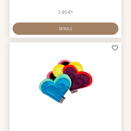
Perlhuhnfedern unterstreichen das naturbelassene
Design der 4cats Nature Line und regen
7,95 €*
den angeborenen Jagd- und Spieltrieb von Katzen
an.Katzenspielzeug mit natürlichen Federn Größe: 9 x
15,5 x 3,5 cmMade in
DETAILS
Germany Material: Nesselstoff Füllung: Baumwollkäm
mlinge Erhältlich
mit Baldrian oder 4catsnip (Katzenminze & Silver
Vine) Aromaversiegelt verpackt Katzengeprüft und für
tierisch gut befunden