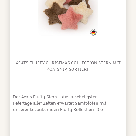
Germany Stoffe & Garne erfüllen den Öko-Tex® 100
StandardMaterial: weicher Softcoaterhältlich mit
Baldrian oder 4catsnip (Katzenminze & Silver
Vine)Aromaversiegelt verpacktKatzengeprüft und für
tierisch gut befunden
4CATS FLUFFY CHRISTMAS COLLECTION STERN MIT
4CATSNIP, SORTIERT
Der 4cats Fluffy Stern – die kuscheligsten
Feiertage aller Zeiten erwartet Samtpfoten mit
unserer bezaubernden Fluffy Kollektion. Die
Katzenspielzeuge im festlichen Design sind somit
perfekt für eine schöne Bescherung. Der Fluffy
Stern besteht aus weichem Plüsch auf der einen Seite
und robustem Nesselstoff auf der anderen Seite.