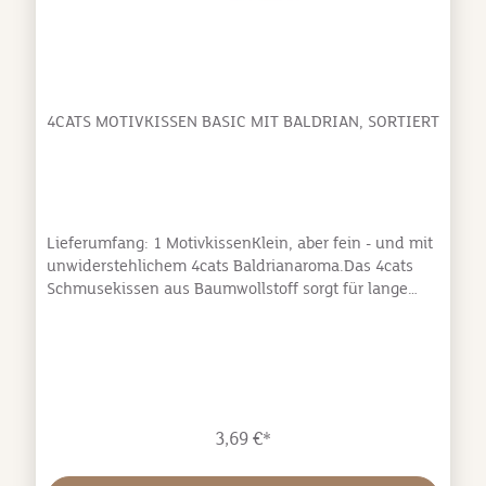
4CATS MOTIVKISSEN BASIC MIT BALDRIAN, SORTIERT
Lieferumfang: 1 MotivkissenKlein, aber fein - und mit
unwiderstehlichem 4cats Baldrianaroma.Das 4cats
Schmusekissen aus Baumwollstoff sorgt für lange
andauerndes Schnüffel- und Spielvergnügen. Durch
die weiche Füllung und die handliche Größe kann es
wunderbar zwischen die Pfoten genommen, bespielt
und beleckt oder zum Kuscheln an einen ungestörten
Ort getragen werden, an dem sich Ihre Fellnase in
aller Ruhe dem anregenden Baldrianduft hingeben
3,69 €*
kann.Baldrian hat auf zahlreiche Katzen eine sehr
anregende Wirkung und sorgen dafür, dass das