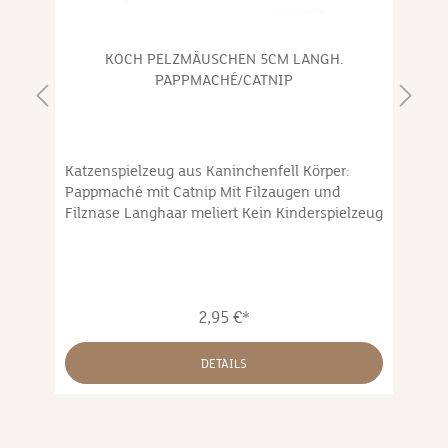
.
KOCH PELZMÄUSCHEN 5CM LANGH.
PAPPMACHÉ/CATNIP
Katzenspielzeug aus Kaninchenfell Körper:
Li
Pappmaché mit Catnip Mit Filzaugen und
Be
Filznase Langhaar meliert Kein Kinderspielzeug
le
ei
Ka
n
Fü
Le
2,95 €*
Is
un
ve
DETAILS
Ri
od
le
Hü