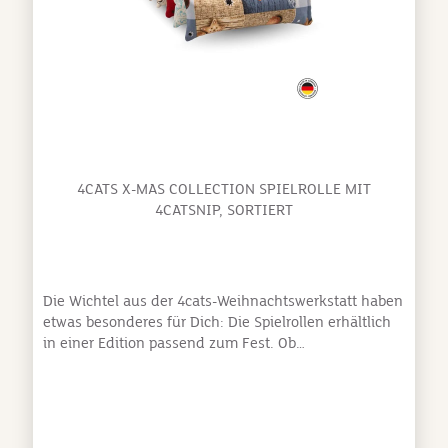
4CATS X-MAS COLLECTION SPIELROLLE MIT
4CATSNIP, SORTIERT
Die Wichtel aus der 4cats-Weihnachtswerkstatt haben
etwas besonderes für Dich: Die Spielrollen erhältlich
in einer Edition passend zum Fest. Ob
brave Schmusekatze oder aber kleiner Räuber, diese
Spielrolle ist für jede Katze die perfekte Bescherung.
Für den besonderen Kick sorgt die Befüllung mit der
eigens von 4catsnip kreierten Katzenminze-
Mischung.Alle Produkte von 4cats werden mit viel