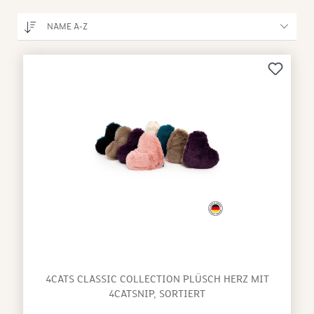
sp
ka
NAME A-Z
De
be
Le
we
pa
Be
au
4CATS CLASSIC COLLECTION PLÜSCH HERZ MIT
4CATSNIP, SORTIERT