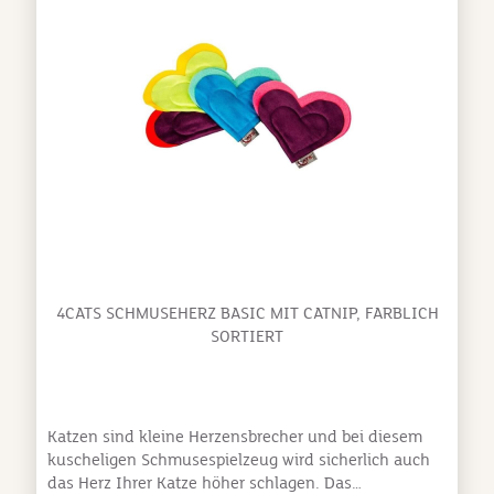
hat eine Größe von 13.5 x 14 x 0.5 Zentimetern und ist
15 Gramm schwer. Schenken Sie Ihrer felinen
Freundin ein Schmuseherz von 4cats, Ihres gehört ihr
ja schon.
4CATS SCHMUSEHERZ BASIC MIT CATNIP, FARBLICH
SORTIERT
Katzen sind kleine Herzensbrecher und bei diesem
kuscheligen Schmusespielzeug wird sicherlich auch
das Herz Ihrer Katze höher schlagen. Das