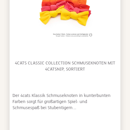
4CATS CLASSIC COLLECTION SCHMUSEKNOTEN MIT
4CATSNIP, SORTIERT
Der 4cats Klassik Schmuseknoten in kunterbunten
Farben sorgt für großartigen Spiel- und
Schmusespaß bei Stubentigern.
Kuschelweicher Fleece und die betörenden Aromen
von natürlicher Baldrianwurzel oder 4catsnip
Katzenminze machen dieses Katzenspielzeug einfach