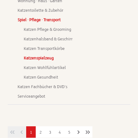
Wohnung · Haus · Garten
gr
au
Katzentoilette & Zubehör
Di
Spiel · Pflege · Transport
Ju
üb
Katzen Pflege & Grooming
So
Katzenhalsband & Geschirr
Li
De
Katzen Transportkörbe
A
Katzenspielzeug
Au
„r
Katzen Wohlfühlartikel
ha
Katzen Gesundheit
Sc
Katzen Fachbücher & DVD's
Be
An
Serviceangebot
Mi
je
Si
Wi
H
sa
1
2
3
4
5