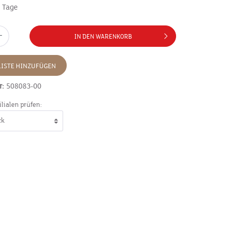
7 Tage
IN DEN WARENKORB
ISTE HINZUFÜGEN
r:
508083-00
ilialen prüfen: