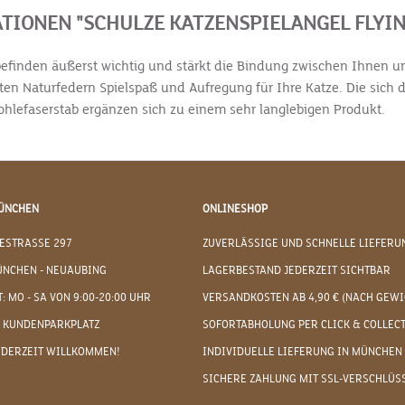
IONEN "SCHULZE KATZENSPIELANGEL FLYING
hlbefinden äußerst wichtig und stärkt die Bindung zwischen Ihnen un
en Naturfedern Spielspaß und Aufregung für Ihre Katze. Die sich d
ohlefaserstab ergänzen sich zu einem sehr langlebigen Produkt.
ÜNCHEN
ONLINESHOP
ESTRASSE 297
ZUVERLÄSSIGE UND SCHNELLE LIEFERU
ÜNCHEN - NEUAUBING
LAGERBESTAND JEDERZEIT SICHTBAR
: MO - SA VON 9:00-20:00 UHR
VERSANDKOSTEN AB 4,90 € (NACH GEWI
 KUNDENPARKPLATZ
SOFORTABHOLUNG PER CLICK & COLLEC
EDERZEIT WILLKOMMEN!
INDIVIDUELLE LIEFERUNG IN MÜNCHEN
SICHERE ZAHLUNG MIT SSL-VERSCHLÜS