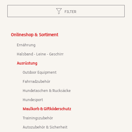
ne
FILTER
Onlineshop & Sortiment
 einem
es
Ernährung
hen
 bei
Halsband - Leine - Geschirr
hen
Ausrüstung
Outdoor Equipment
Fahrradzubehör
für
Hundetaschen & Rucksäcke
eit:
Hundesport
t.
Maulkorb & Giftköderschutz
hig
t
Trainingszubehör
ign:
Autozubehör & Sicherheit