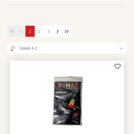
rGröße
1
2
3
NAME A-Z