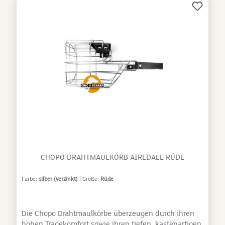
diesem Modell kann Dein Hund - bei passender
Größenauswahl - problemlos trinken und Du kannst
ihn mit Leckerchen belohnen. Lass Deinen Hund nie
unbeaufsichtigt, wenn er den Maulkorb trägt.
Überprüfe immer, ob der Maulkorb noch in Ordnung
ist. Die angegebenen Maße sind die Innenmaße des
Maulkorbes. Damit Dein Hund noch hecheln kann,
musst Du je nach Modell/Größe des
Hundes/individuellem Hechelbedarf des Hundes ca.
30-40% zum gemessenen Schnauzenumfang
dazugeben. Bei der Länge solltest Du bei kleinen bis
mittelgroßen Hunden zwischen 0,5 bis ca. 1-1,5cm
addieren, bei großen Hunden max. 2cm.
CHOPO DRAHTMAULKORB AIREDALE RÜDE
Farbe:
silber (verzinkt)
| Größe:
Rüde
Die Chopo Drahtmaulkörbe überzeugen durch ihren
hohen Tragekomfort sowie ihren tiefen, kastenartigen