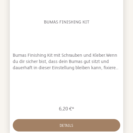
BUMAS FINISHING KIT
Bumas Finishing Kit mit Schrauben und Kleber.Wenn
du dir sicher bist, dass dein Bumas gut sitzt und
dauerhaft in dieser Einstellung bleiben kann, fixiere
die Schrauben mit Kleber. So kann es nicht passieren,
dass sich in einer brenzligen Situation eine Schraube
löst, und dein Bumas Maulkorb ist wirklich verlässlich
und sicher.
6,20 €*
DETAILS