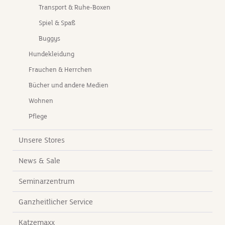
s
Transport & Ruhe-Boxen
Spiel & Spaß
nken
ich in
Buggys
Hundekleidung
asst
Frauchen & Herrchen
er
Bücher und andere Medien
Du das
Wohnen
dem
Pflege
tungen
Unsere Stores
ispiel
ire
News & Sale
rder
lGröße
Seminarzentrum
2
Ganzheitlicher Service
sky,
5 cm36
Katzemaxx