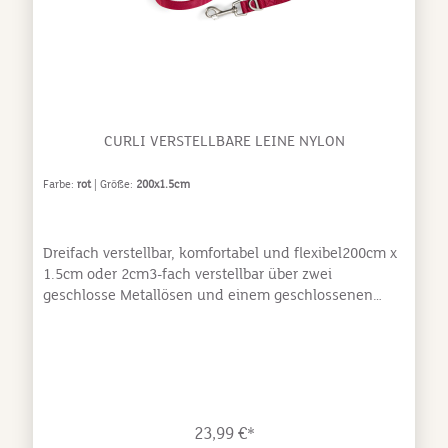
CURLI VERSTELLBARE LEINE NYLON
Farbe:
rot
| Größe:
200x1.5cm
Dreifach verstellbar, komfortabel und flexibel200cm x
1.5cm oder 2cm3-fach verstellbar über zwei
geschlosse Metallösen und einem geschlossenen
Metallring Farblich passender Karabiner und
Metallösen zu allen curli Geschirren „Tube Nylon“ fein
gewoben für besten Griff, Kontrolle und Sicherheit
KotbeutelspenderGewicht: 0.085 kgBänder:
Nylon/Polyester / Karabiner: Zinc-Alloy / Ösen:
Rostfreier Stahl / Zinc-Alloy
23,99 €*