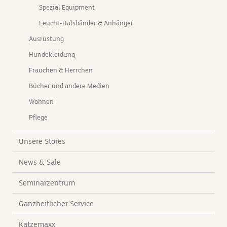
Halsbandbreite 2,5 cmXL/2,5: Halsumfang 60 -
Spezial Equipment
65 cm 2,5 cm, Halsbandbreite 2,5
Leucht-Halsbänder & Anhänger
cmMaterial:Obermaterial: Nylon/Kunststoff
Untermaterial: Neopren
Ausrüstung
Hundekleidung
Frauchen & Herrchen
Bücher und andere Medien
Wohnen
Pflege
Unsere Stores
News & Sale
Seminarzentrum
Ganzheitlicher Service
Katzemaxx