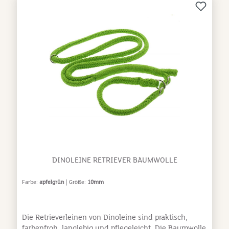
das System immer weiter und besser entwickeln. Den
Namen „Dinoleine“ haben wir unseren Kindern zu
verdanken. Wir wollten einen Namen für dieses
Produkt, der verspielt und zugleich Stärke ausstrahlt,
was die Leine auch ausmacht und bisher bekannt
gemacht hat. "Was gibt es schöneres als einen
sympathischen Dino“. Wir als " Dinoleine "
produzieren und vertreiben innovative Produkte und
alle Produkte werden vorher von uns getestet. Es ist
ein besonderes Erlebnis, unsere Leinen beim
Spazieren gehen, selbst wiedersehen.
DINOLEINE RETRIEVER BAUMWOLLE
Farbe:
apfelgrün
| Größe:
10mm
Die Retrieverleinen von Dinoleine sind praktisch,
farbenfroh, langlebig und pflegeleicht. Die Baumwolle