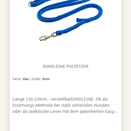
DINOLEINE POLYESTER
Farbe:
blau
| Größe:
6mm
Länge 130-220cm - verstellbarDINOLEINE- Ob als
Erziehungs-Methode bei stark ziehenden Hunden
oder als praktische Leine mit dem patentierten Easy-
Lock-System sind Sie und Ihr treuer Begleiter ein
echter Hingucker.-MADE IN GERMANY-Die innovativen
Produkte von Dinoleine werden aus hochwertigem