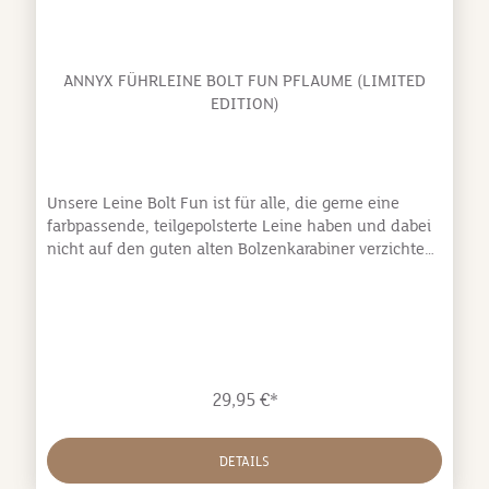
ANNYX FÜHRLEINE BOLT FUN PFLAUME (LIMITED
EDITION)
Unsere Leine Bolt Fun ist für alle, die gerne eine
farbpassende, teilgepolsterte Leine haben und dabei
nicht auf den guten alten Bolzenkarabiner verzichten
möchten. Ihr habt die Wahl zwischen Classic und
Middle: Classic heißt: 3m lang, 4-fach verstellbar,
2,5cm breit, 8cm großer Karabiner und wiegt
230g Middle heißt: 1,75m lang, 2-fach verstellbar,
2,0cm breit, 6,2cm großer Karabiner und wiegt
120g Sie wird, wie unsere Geschirre und Halsbänder,
29,95 €*
aus hochabriebfesten Materialien in Europa gefertigt.
DETAILS