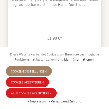
liegt wunderbar weich in der Hand. Durch das
patentierte Easy-Lock-System ist die Leinenlänge
stufenlos von 130cm bis 220cm verstellbar, ebenso
wie der Halsumfang. Und das ganz ohne extra
Metallringe oder Karabiner. Rundum ein echter
Hingucker. Made in
Germany stufenlos verstellbar von 130 cm bis 220
31,90 €*
cm in zwei Seildurchmessern erhältlich langlebig &
pflegeleicht Material: Baumwolle Pflegehinweise:
Maschinenwaschbar bei 30°C
DETAILS
Diese Website verwendet Cookies, um Ihnen die bestmögliche
Funktionalität bieten zu können...
Mehr Informationen
.
COOKIE-EINSTELLUNGEN
COOKIES AKZEPTIEREN
ALLE COOKIES AKZEPTIEREN
- Impressum
- Versand und Zahlung