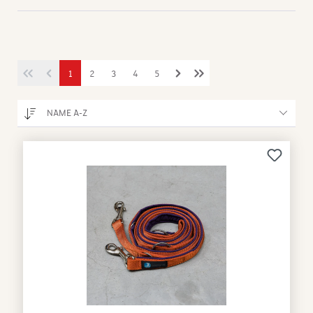
1
2
3
4
5
NAME A-Z