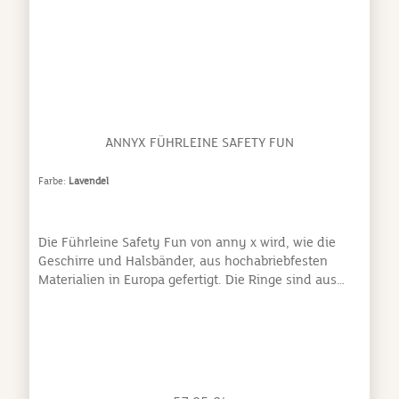
ANNYX FÜHRLEINE SAFETY FUN
Farbe:
Lavendel
Die Führleine Safety Fun von anny x wird, wie die
Geschirre und Halsbänder, aus hochabriebfesten
Materialien in Europa gefertigt. Die Ringe sind aus
Edelstahl und die Sicherungskarabiner aus
Aluminium, die wegen ihrer Materialeigenschaften
nicht nur besonders stabil sondern auch sehr leicht
sind. Somit ist die Führleine Safety Fun auch für
kleine Hunde geeignet.Die Leinen gibt es farbpassend
zu den Geschirren; vollgepolstert, 3m lang, 2cm breit,