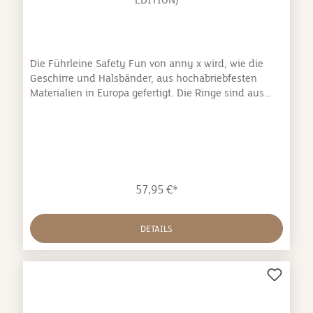
Die Führleine Safety Fun von anny x wird, wie die
Geschirre und Halsbänder, aus hochabriebfesten
Materialien in Europa gefertigt. Die Ringe sind aus
Edelstahl und die Sicherungskarabiner aus
Aluminium, die wegen ihrer Materialeigenschaften
nicht nur besonders stabil sondern auch sehr leicht
sind. Somit ist die Führleine Safety Fun auch für
kleine Hunde geeignet.Die Leinen gibt es farbpassend
zu den Geschirren; vollgepolstert, 3m lang, 2cm breit,
57,95 €*
0,17kg leicht und 4-fach
verstellbar.Abmessungen:Länge: 3mBreite:
2cmGewicht: 170g
DETAILS