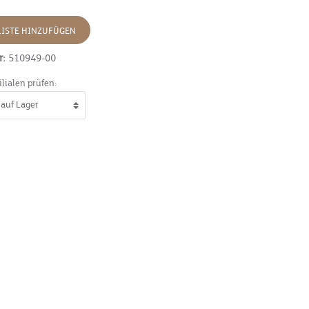
ISTE HINZUFÜGEN
r:
510949-00
ilialen prüfen: