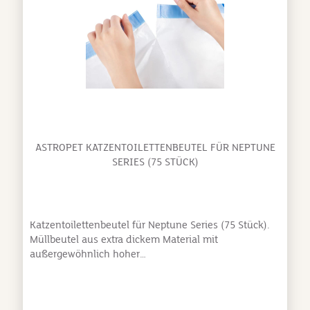
ASTROPET KATZENTOILETTENBEUTEL FÜR NEPTUNE
SERIES (75 STÜCK)
Katzentoilettenbeutel für Neptune Series (75 Stück).
Müllbeutel aus extra dickem Material mit
außergewöhnlich hoher
Widerstandsfähigkeit.Maßgeschneidert für die
Neptune Series: Perfekt abgestimmte Größe und Form
für optimale Passform. Robust und geruchsneutral: