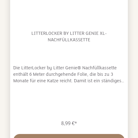
LITTERLOCKER BY LITTER GENIE XL-
NACHFÜLLKASSETTE
Die LitterLocker by Litter Genie® Nachfüllkassette
enthält 6 Meter durchgehende Folie, die bis zu 3
Monate für eine Katze reicht. Damit ist ein ständiges
Nachfüllen nicht erforderlich. Die mehrschichtige
Folie schließt Gerüche ein und hält Dein Zuhause frei
von Katzenstreugeruch. Die Reinigung Deiner
Katzentoilette war noch nie so schnell und
einfach.Ultimative Geruchskontrolle - Unsere
mehrschichtige Folie mit Geruchsbarrieretechnologie
8,99 €*
schließt Gerüche aus verschmutzter Katzenstreu bis
zu acht Tage lang ein (für eine Katze).Mühelose