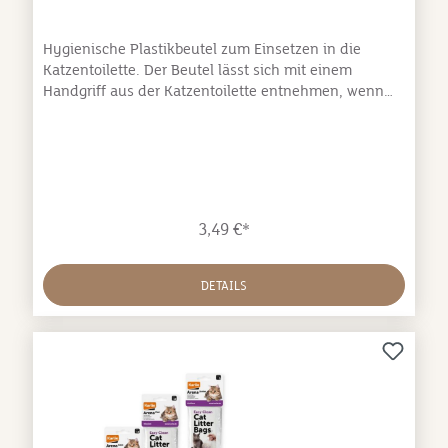
Hygienische Plastikbeutel zum Einsetzen in die
Katzentoilette. Der Beutel lässt sich mit einem
Handgriff aus der Katzentoilette entnehmen, wenn
die Füllung der Katzentoilette erneuert werden muss.
Damit ersparen Sie sich eine Menge
Reinigungsaufwand.Hygienisch U-förmig Passt in alle
KatzentoilettenAbmessungen:Standard: 49,5 x 35 cm
(Set von 10 Tüten)Jumbo: 55,5 x 69 cm (Set von 5
Tüten)
3,49 €*
DETAILS