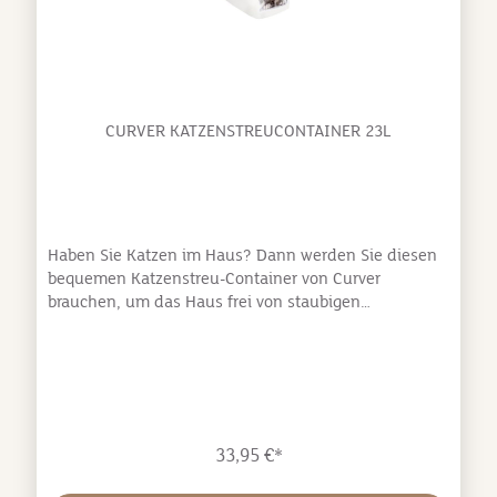
CURVER KATZENSTREUCONTAINER 23L
Haben Sie Katzen im Haus? Dann werden Sie diesen
bequemen Katzenstreu-Container von Curver
brauchen, um das Haus frei von staubigen
Katzenstreuverpackungen zu halten. Mit einer großen
Kapazität von 23 L, erspart dieser Container Ihnen die
Mühe, ihn oft neu befüllen zu müssen. Der
Streucontainer verfügt über ein doppeltes Deckel-
System: Der große Deckel kann mühelos geöffnet
und geschlossen werden, so dass es leicht ist, den
33,95 €*
Behälter wieder aufzufüllen, während der kleinere
Deckel Ihnen erlaubt, Katzenstreu schnell