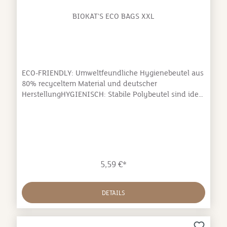
BIOKAT'S ECO BAGS XXL
ECO-FRIENDLY: Umweltfeundliche Hygienebeutel aus
80% recyceltem Material und deutscher
HerstellungHYGIENISCH: Stabile Polybeutel sind ideal
zur Auslage in der Katzentoilette und sorgen für
einen hygienisches Wechsel der verschmutzten
KatzenstreuEINFACH UND SCHNELL: Durch einfaches
Einlegen und schnelle Entnahme der Beutel ist die
Reinigung des Katzenklos blitzschnell
erledigtPASSFORM: Dank der XXL Maße passen die
5,59 €*
Hygienebeutel perfekt in alle handelsüblichen
Katzentoiletten
DETAILS