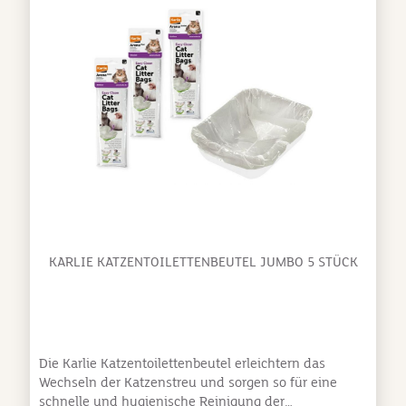
Verschließen vor der Entsorgung ausgestattet. Die
Beutel können auch für Dreieckstoiletten genutzt
werden. In drei Größen erhältlich. Basic - 30 x 50 cm -
10 Stück je Packung Maxi - 40 x 50 cm - 10 Stück je
Packung Jumbo - 45 x 55cm - 5 Stück je Packung
KARLIE KATZENTOILETTENBEUTEL JUMBO 5 STÜCK
Die Karlie Katzentoilettenbeutel erleichtern das
Wechseln der Katzenstreu und sorgen so für eine
schnelle und hygienische Reinigung der