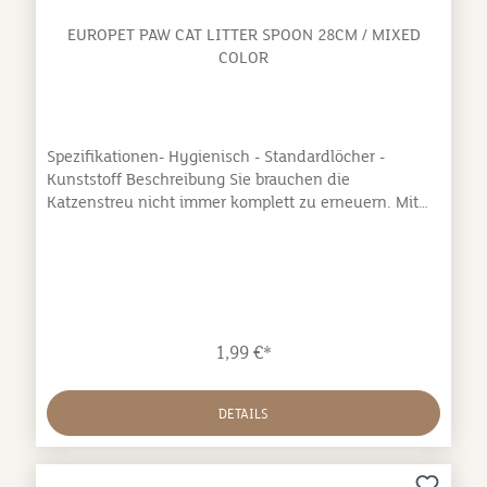
EUROPET PAW CAT LITTER SPOON 28CM / MIXED
COLOR
Spezifikationen- Hygienisch - Standardlöcher -
Kunststoff Beschreibung Sie brauchen die
Katzenstreu nicht immer komplett zu erneuern. Mit
den EBI Streuschaufeln bleibt Ihre Katzenstreu länger
sauber. Dank der Öffnungen fällt die Katzenstreu
einfach zurück in die Katzentoilette. Die Schaufeln
sind für mehr Hygiene auch leicht abzuwaschen.
1,99 €*
DETAILS