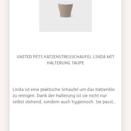
UNITED PETS KATZENSTREUSCHAUFEL LINDA MIT
HALTERUNG TAUPE
Linda ist eine praktische Schaufel um das Katzenklo
zu reinigen. Dank der Halterung ist sie nicht nur
selbst stehend, sondern auch hygienisch. Sie passt
perfekt zur Katzentoilette Viccì und fügt sich perfekt
in jede Badezimmeroptik ein. Besonders einfach zu
reinigen Hergestellt aus PolypropylenIn Italien
hergestelltDesigner : Ilaria Gibertini & Giulio