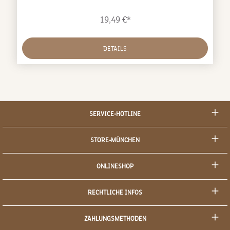
IacchettiAbmessungen:Maße (BxTxH): ca.
10x13x26cmDurchmesser der Löcher: ca. 1cm
19,49 €*
DETAILS
SERVICE-HOTLINE
STORE-MÜNCHEN
ONLINESHOP
RECHTLICHE INFOS
ZAHLUNGSMETHODEN