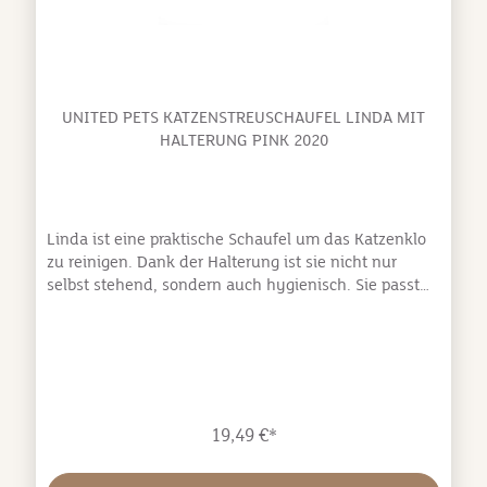
UNITED PETS KATZENSTREUSCHAUFEL LINDA MIT
HALTERUNG PINK 2020
Linda ist eine praktische Schaufel um das Katzenklo
zu reinigen. Dank der Halterung ist sie nicht nur
selbst stehend, sondern auch hygienisch. Sie passt
perfekt zur Katzentoilette Viccì und fügt sich perfekt
in jede Badezimmeroptik ein.Besonders einfach zu
reinigen Hergestellt aus Polypropylen In Italien
hergestellt Designer : Ilaria Gibertini & Giulio
Iacchetti Abmessungen: Maße (BxTxH): ca.
10x13x26cm Durchmesser der Löcher: ca. 1cm
19,49 €*