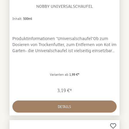
NOBBY UNIVERSALSCHAUFEL
Inhalt:
500ml
Produktinformationen "Universalschaufel"Ob zum
Dosieren von Trockenfutter, zum Entfernen von Kot im
Garten- die Univeralschaufel ist vielseitig einsetzbar
und in den unterschiedlichsten Situationen eine
praktische Hilfe.
Varianten ab
1,99 €*
3,19 €*
DETAILS