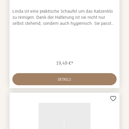
Linda ist eine praktische Schaufel um das Katzenklo
zu reinigen. Dank der Halterung ist sie nicht nur
selbst stehend, sondern auch hygienisch. Sie passt
perfekt zur Katzentoilette Viccì und fügt sich perfekt
in jede Badezimmeroptik ein.Besonders einfach zu
reinigen Hergestellt aus Polypropylen In Italien
hergestellt Designer : Ilaria Gibertini & Giulio
Iacchetti Abmessungen: Maße (BxTxH): ca.
10x13x26cm Durchmesser der Löcher: ca. 1cm
19,49 €*
DETAILS