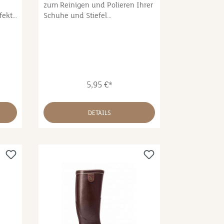
zum Reinigen und Polieren Ihrer
fekt
Schuhe und Stiefel
n, von
gedacht.Kunststoffbehälter mit
Schwamm.
5,95 €*
für
dacht
DETAILS
dem
r
tzun
%
schuk