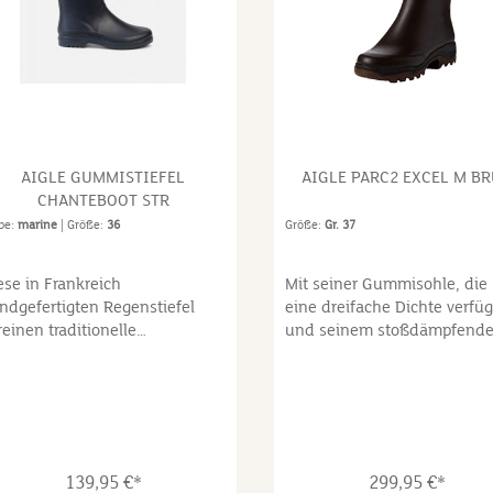
AIGLE GUMMISTIEFEL
AIGLE PARC2 EXCEL M B
CHANTEBOOT STR
be:
marine
| Größe:
36
Größe:
Gr. 37
ese in Frankreich
Mit seiner Gummisohle, die
ndgefertigten Regenstiefel
eine dreifache Dichte verfüg
reinen traditionelle
und seinem stoßdämpfend
ndwerkskunst und modernes,
Kissen ermöglicht der Stiefe
hlankes Design. Die Stiefel
Parcours 2 seinen Trägern e
nd in poppigen oder zeitloseren
längeres, ermüdungsfreies
rben erhältlich und mit den
Gehen.Gummisohle mit
iden typischen weißen
dreifacher Dichte -
reifen der Marke Aigle
Stoßdämpfendes Kissen im
139,95 €*
299,95 €*
rziert.Schaft: Aus natürlichem
Fersenbereich - Innensohle