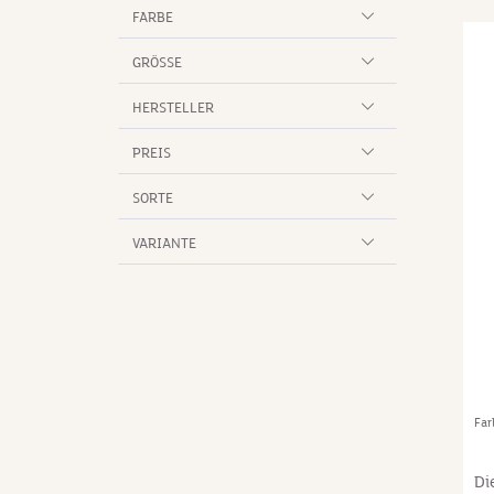
er
FARBE
Fe
du
GRÖSSE
Qu
Wa
HERSTELLER
ga
PREIS
ch
Na
SORTE
Po
VARIANTE
Far
Di