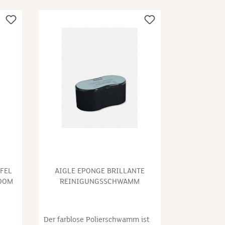
und abriebfest.Dieses Produkt
wird in Frankreich hergestellt.
Ein Stiefel erfordert
durchschnittlich 60
Fertigungsschritte und
ung:S
durchläuft strenge
Qualitätstests, um die
%
Wasserdichtigkeit zu
huk
garantieren.
FEL
AIGLE EPONGE BRILLANTE
LOOM
REINIGUNGSSCHWAMM
Der farblose Polierschwamm ist