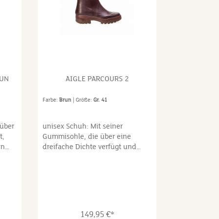
RUN
AIGLE PARCOURS 2
Farbe:
Brun
| Größe:
Gr. 41
 über
unisex Schuh: Mit seiner
t,
Gummisohle, die über eine
en
dreifache Dichte verfügt und
l
seinem stoßdämpfenden Kissen,
in
ermöglicht der Stiefel Parcours 2
seinen Trägern seit 2012 ein
längeres, ermüdungsfreies
Gehen. ZUSAMMENSETZUNG
Schaft: Aus natürlichem Gummi
149,95 €*
 aus
(Gomma-plus). Futter: Polyamid,