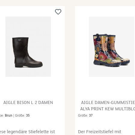
fordert durchschnittlich 60
durchschnittlich 60
rtigungsschritte und
Fertigungsschritte und
rchläuft strenge
durchläuft strenge
alitätstests, um die
Qualitätstests, um die
sserdichtigkeit zu
Wasserdichtigkeit zu
rantieren.Zusammensetzung:S
garantieren.Zusammensetz
aft: Zum Großteil aus
chaft: Zum Großteil aus
turkautschukFutter: 100 %
NaturkautschukFutter: 100 
lyamidLaufsohle: Kautschuk
PolyamidLaufsohle: Kautsc
AIGLE BISON L 2 DAMEN
AIGLE DAMEN-GUMMISTIE
ALYA PRINT KEW MULTIB
be:
Brun
| Größe:
35
Größe:
37
ese legendäre Stiefelette ist
Der Freizeitstiefel mit