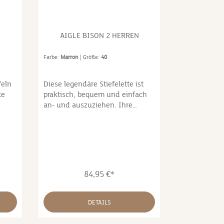
AIGLE BISON 2 HERREN
Farbe:
Marron
| Größe:
40
feln
Diese legendäre Stiefelette ist
te
praktisch, bequem und einfach
an- und auszuziehen. Ihre
uette
Gummisohle ist
s
stoßdämpfend.Schaft: Aus
igen
natürlichem Gummi (größtenteils
aus Gomma Plus®).Futter:
Polyamid, mit Schwamm
abwaschbar und
84,95 €*
schnelltrocknend.Innensohle:
ftung
Saugfähiger Schaum auf
kt
Gummibasis mit Softex®-
DETAILS
t.
Futter.Laufsohle: Profilsohle aus
Gummi, haftend, stoßdämpfend