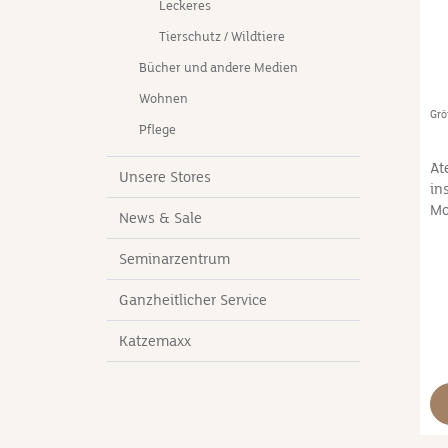
Leckeres
Tierschutz / Wildtiere
Bücher und andere Medien
Wohnen
Gr
Pflege
At
Unsere Stores
in
Mo
News & Sale
Li
un
Seminarzentrum
en
Kn
Ganzheitlicher Service
We
be
Katzemaxx
be
Sc
Fu
Dä
Fr