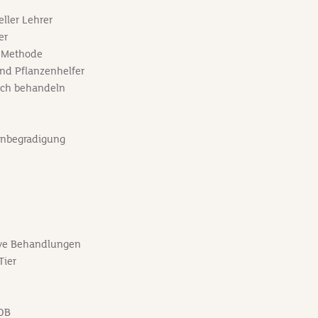
ller Lehrer
er
 Methode
nd Pflanzenhelfer
isch behandeln
enbegradigung
tive Behandlungen
Tier
.OB