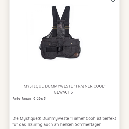
Vordertaschegute Passform, eng anliegendKapuze in
den Kragen einlegbarwasserabweisendes und
atmungsaktives Materialeffektive Reflektoren
verbessern die SichtbarkeitGrößen:Bitte schaue für
die genauen Abmessungen in die Größentabelle in
den Produktfotos.
MYSTIQUE DUMMYWESTE "TRAINER COOL"
GEWACHST
Farbe:
braun
| Größe:
S
Die Mystique® Dummyweste "Trainer Cool" ist perfekt
für das Training auch an heißen Sommertagen