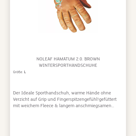
genieße ihn!Das Thema Nachhaltigkeit rückt bei dem
jungen Unternehmen NoLeaf immer stärker in den
Vordergrund. Auch beim Modell SKY werden
hochwertigste, geprüfte Stoffe verwendet.
Größen:Größe Fingerlänge HandrückenbreiteS8
cm9 cmM9 cm9,5 cmL9,5 cm10 cmEine Messhilfe
findest Du in den Produktfotos.
NOLEAF HAMATUM 2.0. BROWN
WINTERSPORTHANDSCHUHE
Größe:
L
Der Ideale Sporthandschuh, warme Hände ohne
Verzicht auf Grip und Fingerspitzengefühl!gefüttert
mit weichem Fleece & langem anschmiegsamen
Schaft smartphone-kompatibel durch Goldnaht
Design in edlem Braun und Purple erhältlich optimale
Passform durch FingerFlex und curved fingers bestes
Leder auf der Fingerinnenseite Sniffzone für die kalte