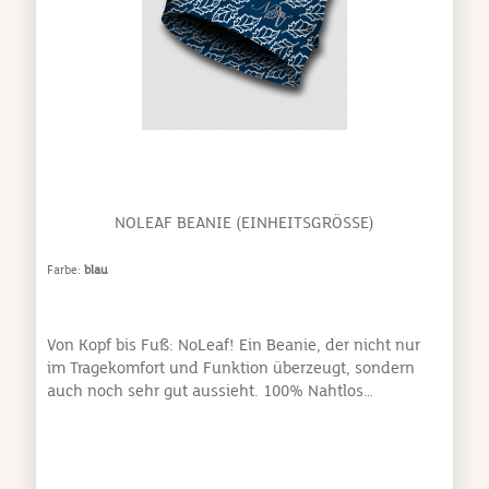
Seite kann man zusätzlich noch eine Trinkflasche
oder eine Ballschleuder befestigen.Farbe: khakiGröße:
S
NOLEAF BEANIE (EINHEITSGRÖSSE)
Farbe:
blau
Von Kopf bis Fuß: NoLeaf! Ein Beanie, der nicht nur
im Tragekomfort und Funktion überzeugt, sondern
auch noch sehr gut aussieht. 100% Nahtlos
Pflegeleicht & schnell trocknend Widerstandsfähig &
antibakteriell Oeko-Tex® Standard 100, Klasse 1
Atmungsaktiv Hoher Feuchtigkeitstransport
Dehnbarer 4-Way-Power-Strech Einheitsgröße –