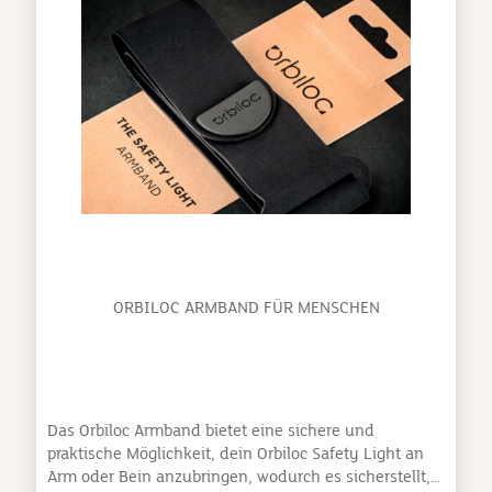
oder in der Freizeit – mit messbarem Erfolg!
NoLeaf.comPress® #YOUAREYOURONLYLIMIT
NoLeaf.comPress® wirkt sich positiv auf das
Leistungsvermögen und die Regeneration aus,
entstaut und beugt “schweren Beinen”
vor.Beschleunigte Regeneration – beugt Muskelkater
vor Unterstützung des Herz-Kreislaufsystems –
entlastet das Venen- und Lymphsystem Erhöhung
der Blutströmungsgeschwindigkeit – Prophylaxe
gegen Thrombosen Wirkt Krampfadern entgegen –
anwendbar bei lang andauernden Tätigkeiten im
Stehen oder Sitzen und auf
FlugreisenFaszienstimulation durch den
ORBILOC ARMBAND FÜR MENSCHEN
NoLeaf®Baum an Muskelpartien, die zu
Verklebungen neigen Waschbar bis 30°C / kein
Trockner
Das Orbiloc Armband bietet eine sichere und
praktische Möglichkeit, dein Orbiloc Safety Light an
Arm oder Bein anzubringen, wodurch es sicherstellt,