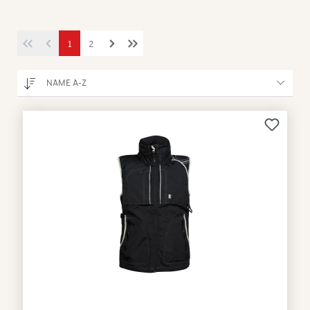
1
2
NAME A-Z