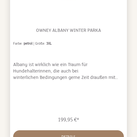
OWNEY ALBANY WINTER PARKA
Farbe:
petrol
| Größe:
3XL
Albany ist wirklich wie ein Traum für
Hundehalterinnen, die auch bei
winterlichen Bedingungen gerne Zeit draußen mit
ihren Hunden verbringen! Der lange, robuste Schnitt,
kombiniert mit der Wärmeisolierung und den wasser-
sowie winddichten Eigenschaften, bietet besten
Komfort und schützt vor unangenehmen
Überraschungen durch das Wetter. Die
vollverschweißten Nähte, das wasser- und winddichte
199,95 €*
Außenmaterial mit einer Wassersäule von 10.000
mm lassen Schnee, Regen und Wind keine
Chance. Das wattierte Innenfutter hält dazu schön
DETAILS