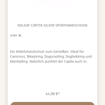
NOLEAF CAPITA SILVER SPORTHANDSCHUHE
Größe:
XL
Ein Arbeitshandschuh zum Genießen: Ideal für
Canicross, Bikejöring, Dogscooting, Dogtrekking und
Mantrailing. Natürlich punktet der Capita auch in
weiteren Sportarten wie Reitsport (Longieren) oder
beim Biken. optimale Passform und
Anpassungsfähigkeit Mix aus Silikon- und
hochwertigem Veloursleder auf der Handinnenseite
für besonderen GRIP Curved Fingers
Zirkulationsöffnungen für höhere Temperaturen
44,90 €*
Sniffzone für die kalte Winternase oder aber
Schweißtröpfchen Edles Design Farbe: Creme/Weiß