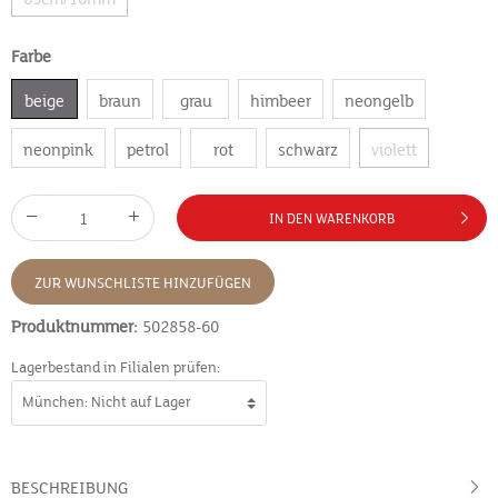
Farbe
beige
braun
grau
himbeer
neongelb
neonpink
petrol
rot
schwarz
violett
IN DEN WARENKORB
ZUR WUNSCHLISTE HINZUFÜGEN
Produktnummer:
502858-60
Lagerbestand in Filialen prüfen:
BESCHREIBUNG