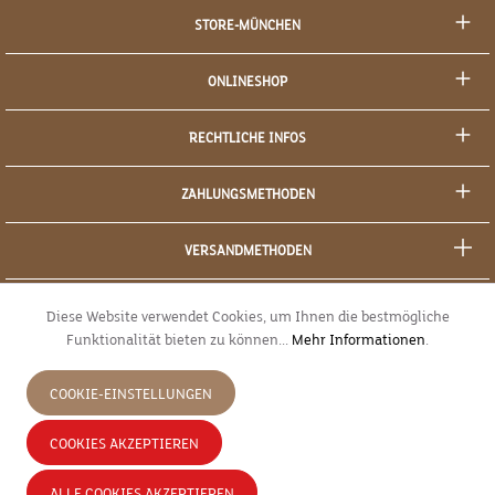
STORE-MÜNCHEN
ONLINESHOP
RECHTLICHE INFOS
ZAHLUNGSMETHODEN
VERSANDMETHODEN
SOCIAL MEDIA
Diese Website verwendet Cookies, um Ihnen die bestmögliche
Funktionalität bieten zu können...
Mehr Informationen
.
SICHERES EINKAUFEN
COOKIE-EINSTELLUNGEN
JETZT WIDERRUFEN
COOKIES AKZEPTIEREN
* Alle Preise inkl. gesetzl. Mehrwertsteuer zzgl.
Versandkosten
und ggf.
ALLE COOKIES AKZEPTIEREN