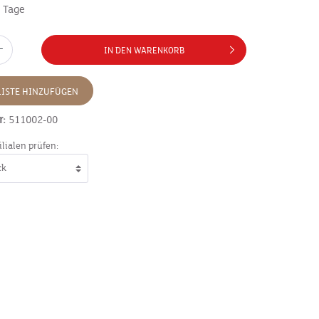
7 Tage
IN DEN WARENKORB
ISTE HINZUFÜGEN
r:
511002-00
ilialen prüfen: