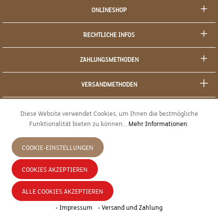
ONLINESHOP
RECHTLICHE INFOS
ZAHLUNGSMETHODEN
VERSANDMETHODEN
SOCIAL MEDIA
Diese Website verwendet Cookies, um Ihnen die bestmögliche
Funktionalität bieten zu können...
Mehr Informationen
.
SICHERES EINKAUFEN
COOKIE-EINSTELLUNGEN
JETZT WIDERRUFEN
COOKIES AKZEPTIEREN
* Alle Preise inkl. gesetzl. Mehrwertsteuer zzgl.
Versandkosten
und ggf.
ALLE COOKIES AKZEPTIEREN
Nachnahmegebühren, wenn nicht anders angegeben.
- Impressum
- Versand und Zahlung