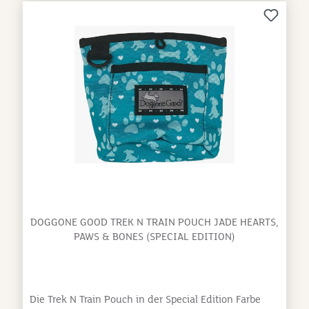
Schlaufen an einem Gürtel oder Bauchgurt getragen
werden (Bauchgurt ist separat erhältlich). Dazu ist der
Leckerlibeutel auch noch wirklich stylisch und für
jeden in seiner Lieblingsfarbe erhältlich.Größe: B 17 x
H 14 cmMaterial: Außentasche aus waschbarem
(30°C) 600D-Nylon, Innentasche 100% Nylon
Waschen bei 30°C, nicht in den Trockner geben,
keinen Weichspüler verwenden, nicht bleichen
DOGGONE GOOD TREK N TRAIN POUCH JADE HEARTS,
PAWS & BONES (SPECIAL EDITION)
Die Trek N Train Pouch in der Special Edition Farbe