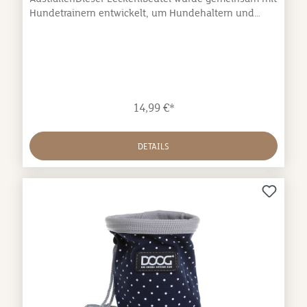
Hundetrainern entwickelt, um Hundehaltern und
Hunden das Leben einfach (und lecker!) zu gestalten,
und dabei stylisch auszusehen. Clip zum befestigen
am Gürtel oder am Hosenbund Karabiner auf der
Rückseite zur Befestigung von Klicker, Pfeife etc.
Verschluss mit Kordelzug Wetterabweisende, robuste
Außenschicht und hygienisch abwaschbare
14,99 €*
Innenschicht Abmessungen: Öffnung ⌀ 11 cm Höhe
14 cm
DETAILS