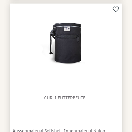
annyx Bauchtasche oder an der Gürtelschlaufe zu
befestigen. Größen: XXS: Länge 7,5 cm, Umfang 10
cm XS: Länge 12 cm, Umfang 14 cm S: Länge 15 cm,
Umfang 20 cm M: Länge 20 cm, Umfang 20
cm Pflegehinweise: Der Beutel kann bei 30°C in der
Waschmaschine gewaschen werden.
CURLI FUTTERBEUTEL
Aussenmaterial Softshell, Innenmaterial Nylon