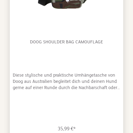
DOOG SHOULDER BAG CAMOUFLAGE
Diese stylische und praktische Umhängetasche von
Doog aus Australien begleitet dich und deinen Hund
gerne auf einer Runde durch die Nachbarschaft oder
auf einem Ausflug in den Hundepark. Du hast die
Hände frei für deinen Hund, und doch alles wichtige
dabei, was man auf einem Gassi brauchen könnte.
Und wenn du und dein Hund gerne verstecken spielt
im Wald, perfekt, denn diese Tasche im coolen
Camouflage Muster wird dein Versteck ganz sicher
35,99 €*
nicht verraten. großes Hauptfach mit schick