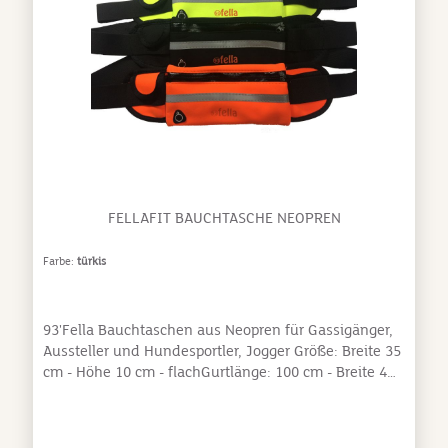
FELLAFIT BAUCHTASCHE NEOPREN
Farbe:
türkis
93'Fella Bauchtaschen aus Neopren für Gassigänger,
Aussteller und Hundesportler, Jogger Größe: Breite 35
cm - Höhe 10 cm - flachGurtlänge: 100 cm - Breite 4
cm - elastischer Expandergurt mit Klickverschluss -
verstellbarInnentasche 20 x 10 cm mit reflectierenden
Streifen - Ausgang für Kopfhörerkabel -