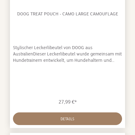
DOOG TREAT POUCH - CAMO LARGE CAMOUFLAGE
Stylischer Leckerlibeutel von DOOG aus
AustralienDieser Leckerlibeutel wurde gemeinsam mit
Hundetrainern entwickelt, um Hundehaltern und
Hunden das Leben einfach (und lecker!) zu gestalten,
und dabei stylisch auszusehen.Herausnehmbarer,
innerer Beutel mit Taschen, um Handy, Geld und
Schlüssel zu verstauenbeständiges, wetterfestes
Materialverstellbarer Gurt für alle GrößenBefestigung
für einen Klicker im Inneren der
27,99 €*
TascheAbmessungen: 20 cm Breite x 12 cm Höhe,
verstellbarer Gurt 110 cm
DETAILS