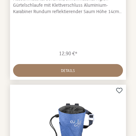
Gürtelschlaufe mit Klettverschluss Aluminium-
Karabiner Rundum reflektierender Saum Höhe 14cm
Durchmesser 10cmPflegehinweis: 30° / Kein
Weichspüler / Nicht maschinell trocknen /
Klettverschluss schliessenGewicht: 0.069
kgSpezifikation: Stoff: Polyester/Nylon / Bänder:
Polyester / Karabiner: Alloy
12,90 €*
DETAILS