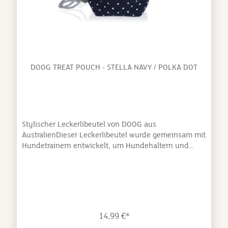
DOOG TREAT POUCH - STELLA NAVY / POLKA DOT
Stylischer Leckerlibeutel von DOOG aus
AustralienDieser Leckerlibeutel wurde gemeinsam mit
Hundetrainern entwickelt, um Hundehaltern und
Hunden das Leben einfach (und lecker!) zu gestalten,
und dabei stylisch auszusehen.Clip zum befestigen
am Gürtel oder am HosenbundKarabiner auf der
Rückseite zur Befestigung von Klicker, Pfeife
etc.Verschluss mit KordelzugWetterabweisende,
robuste Außenschicht und hygienisch abwaschbare
14,99 €*
InnenschichtAbmessungen:Öffnung ⌀ 11 cmHöhe 14