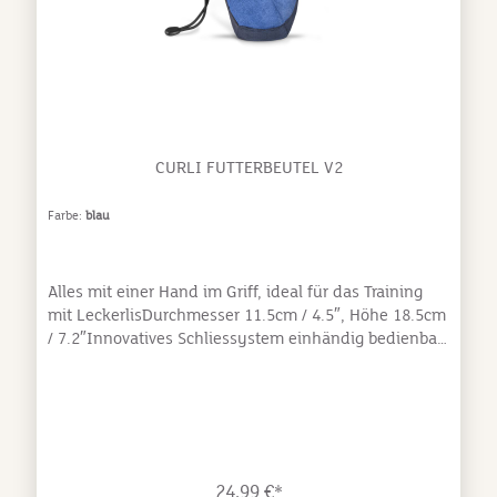
CURLI FUTTERBEUTEL V2
Farbe:
blau
Alles mit einer Hand im Griff, ideal für das Training
mit LeckerlisDurchmesser 11.5cm / 4.5″, Höhe 18.5cm
/ 7.2″Innovatives Schliessystem einhändig bedienbar
Aufgesetzte Tasche für den Klicker oder sonstige
kleine Hilfsmittel fürs Training Nylon Bauchgurt mit
leichter Aluminiumschnalle 110cm lang Innerer
Beutel aus wasserfestem Nylonmaterial Abriebfestes
und leicht zu reinigendes Polyester
AussenmaterialStoff: Polyester/Nylon / Bänder:
24,99 €*