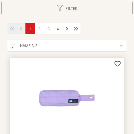
FILTER
1
2
3
4
NAME A-Z