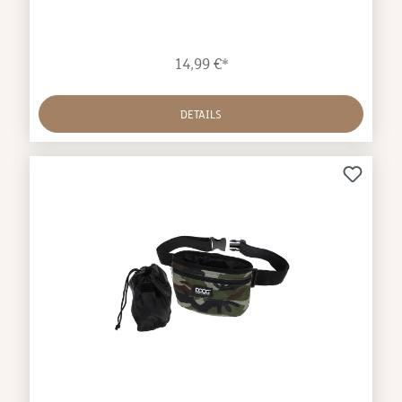
Rückseite zur Befestigung von Klicker, Pfeife etc.
Verschluss mit Kordelzug Wetterabweisende, robuste
Außenschicht und hygienisch abwaschbare
14,99 €*
Innenschicht Abmessungen: Öffnung ⌀ 11 cm Höhe
14 cm
DETAILS