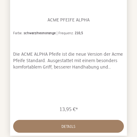
ACME PFEIFE ALPHA
Farbe:
schwarz/neonorange
| Frequenz:
210,5
Die ACME ALPHA Pfeife ist die neue Version der Acme
Pfeife Standard. Ausgestattet mit einem besonders
komfortablem Griff, besserer Handhabung und
Weichheit im Mund, ist sie besonders für den
häufigen Einsatz gedacht. Diese Einzelpfeife aus
Kunststoff ist unabhängig von Wettereinflüssen und
hat eine frequenzstabile, standartisierte Tonhöhe. Sie
wird häufig in der Ausbildung von Retrievern
eingesetzt, eignet sich aber natürlich für alle Hunde,
13,95 €*
egal ob jagdlich geführt oder in der
Freizeit.standardisierte Tonhöhe, frequenzstabilaus
robustem BPA-freiem Kunststoffklarer Pfeifton und
DETAILS
große Reichweitebesonders komfortabel in der