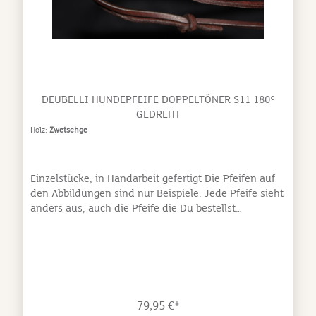
DEUBELLI HUNDEPFEIFE DOPPELTÖNER S11 180°
GEDREHT
Holz:
Zwetschge
Einzelstücke, in Handarbeit gefertigt Die Pfeifen auf
den Abbildungen sind nur Beispiele. Jede Pfeife sieht
anders aus, auch die Pfeife die Du bestellst
unterscheidet sich von den Abbildungen!Made in
Germany (Bayern)Hergestellt aus edlen, heimischen
HölzernDoppeltöner mit Triller - Aufschnitt 180°
gedrehtinklusive Pfeifenband aus LederHörprobe:
stabiler weit tragender Tonlange Lebensdauersichere
Handhabungmit Beißrille, Lippenstopper und
79,95 €*
Verstärkungsrille Kern zur Verstärkung bogenförmig