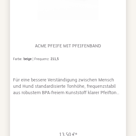
ACME PFEIFE MIT PFEIFENBAND
Farbe:
beige
| Frequenz:
211,5
Für eine bessere Verständigung zwischen Mensch
und Hund standardisierte Tonhöhe, frequenzstabil
aus robustem BPA-freiem Kunststoff klarer Pfeifton
und große Reichweite beliebte Trainingspfeife in
vielen FarbenAls Halter wissen Sie: Ihr Hund braucht
klare, unverfälschte Signale in einem festgelegten
Frequenzbereich, um Ihre Kommandos zu verstehen.
Unsere ACME Hundepfeifen senden in jeder
Lebenslage ein verständliches Signal in einer
13,50 €*