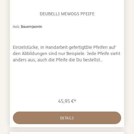
DEUBELLI MEWOGS PFEIFE
Holz:
Bauernjasmin
Einzelstücke, in Handarbeit gefertigtDie Pfeifen auf
den Abbildungen sind nur Beispiele. Jede Pfeife sieht
anders aus, auch die Pfeife die Du bestellst
unterscheidet sich von den Abbildungen! Made in
Germany (Bayern) Hergestellt aus edlen, heimischen
Hölzern Mewoks Field-Trail Pfeifeinklusive
Pfeifenband aus LederImmer der gleiche
GrundtonSpricht schon bei geringem Blaswind anBei
steigendem Blaswind verändert diese Pfeife den Ton,
45,95 €*
dadurch sind mehrere Kommandos möglich.
Hörprobe: stabiler weit tragender Ton lange
Lebensdauer sichere Handhabung umlaufende
DETAILS
BeißrilleDie Pfeifen sind mit Holzöl schutzbehandelt.
Die Oberflächenbehandlung ist speichel- und