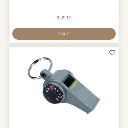
langlebig. Der Pfiff ist auch über weite Distanzen gut
hörbar.
8,99 €*
DETAILS