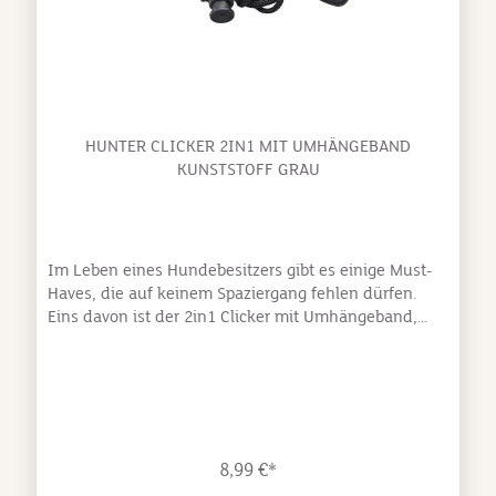
HUNTER CLICKER 2IN1 MIT UMHÄNGEBAND
KUNSTSTOFF GRAU
Im Leben eines Hundebesitzers gibt es einige Must-
Haves, die auf keinem Spaziergang fehlen dürfen.
Eins davon ist der 2in1 Clicker mit Umhängeband,
denn Clicker und Pfeife mit einer Frequenz von 5000
Hz sind hier praktischerweise vereint und können per
Clip an der Kleidung befestigt oder mittels Schlaufe
um den Hals getragen werden. Der Clicker ist auch
aus einiger Entfernung gut vernehmbar und
ermöglicht es Ihnen, Kommandos einzuüben oder ein
8,99 €*
promptes Herankommen nach Ihrem Rückruf-Pfiff