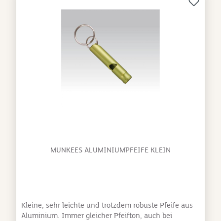
besonders für Wanderungen und
Trekkingtouren Camping- und Outdoor-
Aktivitäten Sportveranstaltungen und
Training Notfallausrüstung oder Survival-
Kits Materialien & Pflege:Gefertigt aus robustem
Kunststoff mit Metallring zur Befestigung. Zur
Reinigung genügt ein feuchtes Tuch. Bitte vor direkter
Sonneneinstrahlung und extremen Temperaturen
schützen, um die Funktion von Kompass und
Thermometer zu erhalten.
MUNKEES ALUMINIUMPFEIFE KLEIN
Kleine, sehr leichte und trotzdem robuste Pfeife aus
Aluminium. Immer gleicher Pfeifton, auch bei