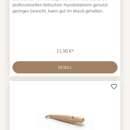
professionellen britischen Hundetrainern genutzt
geringes Gewicht, kann gut im Mund gehalten
werden Frequenzstandartisiert - extra weittragender
Ton mit passendem PfeifenbandDie Pfeife ACME 212
wird von englischen Field Trial Profis benutzt, da sie
einen gleichbleibenden hellen Ton erzeugt und eine
besonders große Reichweite hat. Sie ist klein und
leicht und im Mundbereich verstärkt.
15,90 €*
DETAILS