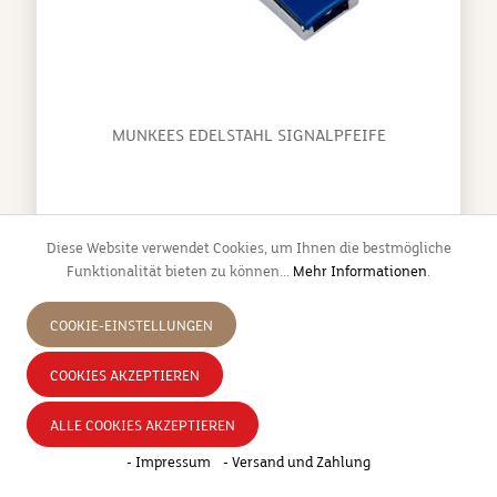
MUNKEES EDELSTAHL SIGNALPFEIFE
Diese Website verwendet Cookies, um Ihnen die bestmögliche
Kleine Pfeife aus Edelstahl mit weiter Reichweite.
Funktionalität bieten zu können...
Mehr Informationen
.
Praktischer Schlüsselring zur
Befestigung.Verschiedene Farben
COOKIE-EINSTELLUNGEN
COOKIES AKZEPTIEREN
ALLE COOKIES AKZEPTIEREN
5,99 €*
- Impressum
- Versand und Zahlung