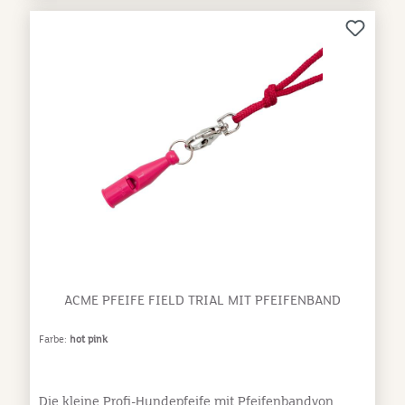
Handhabungsehr langlebigDer Unterschied zwischen
der Hundepfeife 210,5 und 211,5 liegt in der Tonhöhe:
die Pfeife No. 211,5 hat mit einer Frequenz von 5700
Hz (+/- 20 %) den tieferen Pfeifton, die Pfeife 210,5
mit einer Frequenz von 6200 Hz (+/- 20%) den
höheren Ton.
ACME PFEIFE FIELD TRIAL MIT PFEIFENBAND
Farbe:
hot pink
Die kleine Profi-Hundepfeife mit Pfeifenbandvon