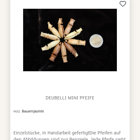
schweißecht und erfüllt die DIN EU 71 Teil 3 (für
Kinderspielzeug geeignet)
DEUBELLI MINI PFEIFE
Holz:
Bauernjasmin
Einzelstücke, in Handarbeit gefertigtDie Pfeifen auf
den Abbildungen sind nur Beispiele. Jede Pfeife sieht