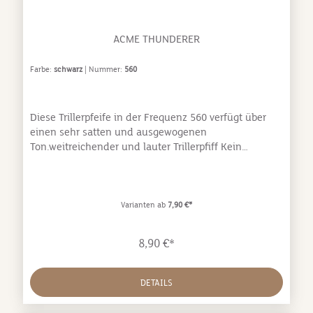
ACME THUNDERER
Farbe:
schwarz
| Nummer:
560
Diese Trillerpfeife in der Frequenz 560 verfügt über
einen sehr satten und ausgewogenen
Ton.weitreichender und lauter Trillerpfiff Kein
Verkleben der Kugel mehr Pfeift in (fast) allen
Lebenslagen ideal in Kombination mit unseren
Hundepfeifen PfiffACME - der führende Hersteller von
Hundepfeifen bietet extrem robuste Pfeifen von
Varianten ab
7,90 €*
hervorragender Qualität. Alle Pfeifen sind
frequenznorminiert (Ausnahme Staghorn!) und somit
8,90 €*
jederzeit in der exakt gleichen Frequenz
nachbestellbar.
DETAILS