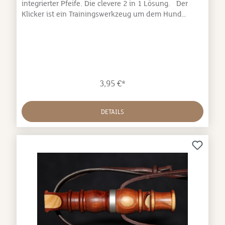
integrierter Pfeife. Die clevere 2 in 1 Lösung. Der
Klicker ist ein Trainingswerkzeug um dem Hund
einfach und punktgenau signalisieren zu können,
dass er etwas richtig gemacht hat. Für weitere
Informationen über das Klickertraining empfehlen wir,
durch unsere Bücher zu stöbern, oder einen guten
Hundetrainer zu Rate zu ziehen.
3,95 €*
DETAILS