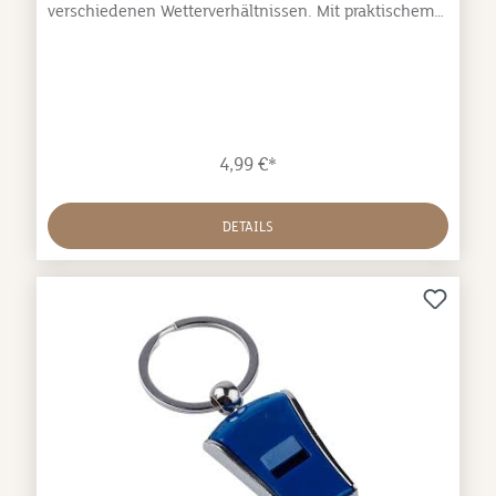
verschiedenen Wetterverhältnissen. Mit praktischem
Schlüsselring zur Befestigung am Schlüsselbund, an
der Leine oder zum Umhängen an einer
Schnur. Verschiedene FarbenAbmessungen: Länge ca.
4,7cm, Durchmesser ca. 0,9cm, ca. 5g
4,99 €*
DETAILS