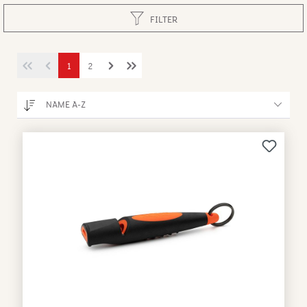
FILTER
1
2
NAME A-Z