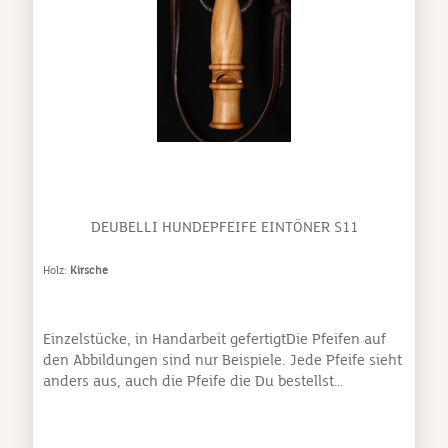
DEUBELLI HUNDEPFEIFE EINTÖNER S11
Holz:
Kirsche
Einzelstücke, in Handarbeit gefertigtDie Pfeifen auf
den Abbildungen sind nur Beispiele. Jede Pfeife sieht
anders aus, auch die Pfeife die Du bestellst
unterscheidet sich von den Abbildungen! Made in
Germany (Bayern) Hergestellt aus edlen, heimischen
Hölzern Eintöner Serie S11inklusive Pfeifenband aus