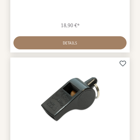
bewährte Qualität von ACME ideal für Jagd- und
FamilienhundeDie Doppeltonpfeife ist eigentlich die
klassische Hundepfeife in Deutschland.
18,90 €*
DETAILS