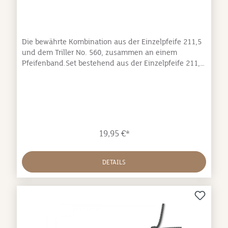
Die bewährte Kombination aus der Einzelpfeife 211,5
und dem Triller No. 560, zusammen an einem
Pfeifenband.Set bestehend aus der Einzelpfeife 211,5,
dem Trillerpfiff 560 und einem Pfeifenbandklarer
deutlicher Pfiff und weitreichender lauter
Trillerbewährte Qualität von ACMEideal für Jagd- und
FamilienhundeDie Doppeltonpfeife ist eigentlich die
klassische Hundepfeife in Deutschland. Frequenz:
4850 Hz (+/- 20 %) + 4300 Hz Farbe: schwarz
19,95 €*
DETAILS