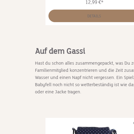
12,99 €*
nde auch mit
wenigen Farben, die Hunde wahrnehmen
astische
können.Drehendes Spielzeug für Welpen 
r gute
kleine Hunde Dreht sich und macht bei
DETAILS
e Pastellfarbe
Berührung Geräusche Strapazierfähiger TP
 der wenigen
Gummi – reißfest Ergonomisches Design &
men
sichtbare Farbe Spülmaschinenfest
 Zahnreinigung
Abmessungen: 8 x 6 x 6 cm
Gummi- und
Auf dem Gassi
in BPA und ist
ar & sichtbare
Hast du schon alles zusammengepackt, was Du zu
e Hunde
Familienmitglied konzentrieren und die Zeit zu
m
Wasser und einen Napf nicht vergessen. Ein Spiel
Babyfell noch nicht so wetterbeständig ist wie 
oder eine Jacke tragen.