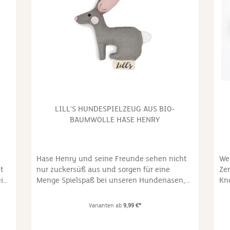
LILL'S HUNDESPIELZEUG AUS BIO-
BAUMWOLLE HASE HENRY
Hase Henry und seine Freunde sehen nicht
We
t
nur zuckersüß aus und sorgen für eine
Ze
ein
Menge Spielspaß bei unseren Hundenasen,
Kn
die Rasselbande hat auch Botschaften
vo
er
mitgebracht. Jedes Tier steht für ein Umwelt-
nic
Varianten ab
9,99 €*
e
oder Tierschutz-Thema, welches Lill's sehr
ge
er
am Herzen liegt und in unseren Augen nie
nac