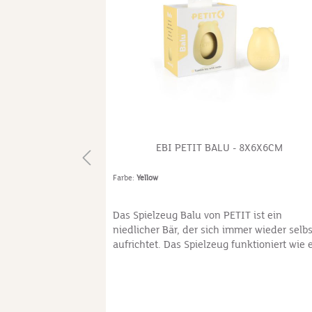
,5X7X7CM
EBI PETIT BALU - 8X6X6CM
Farbe:
Yellow
ist ein
Das Spielzeug Balu von PETIT ist ein
 kleine Hunde.
niedlicher Bär, der sich immer wieder selbs
 sind aus
aufrichtet. Das Spielzeug funktioniert wie 
enn der Hund
Stehaufmännchen mit einem Gewicht und
beruhigende
einer Rassel im Inneren. So wird die Neugi
hne sauber zu
Deines Hundes über Stunden angeregt. Di
n über
Pastellfarbe des Spielzeugs Balu ist eine d