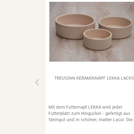
STAHL, HUNTER
TREUSINN KERAMIKNAPF LEKKA LACH
LSTAHL mit
Mit dem Futternapf LEKKA wird jeder
ingucker in
Futterplatz zum Hingucker - gefertigt aus
ngearbeitete
Steingut und in schöner, matter Lasur. Die
 verhindert bei
besondere flach gegossene Form hilft dabe
ahme ein
dass die Barthaare des Hundes, die sehr