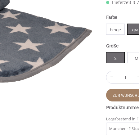
Lieferzeit 3-
Farbe
beige
gra
Größe
S
M
ZUR WUNSCHL
Produktnumme
Lagerbestand in F