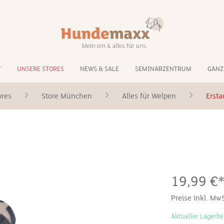
T
UNSERE STORES
NEWS & SALE
SEMINARZENTRUM
GANZ
ores
Store München
Alles für Welpen
Ersta
19,99 €
Preise inkl. Mw
Aktueller Lagerbe