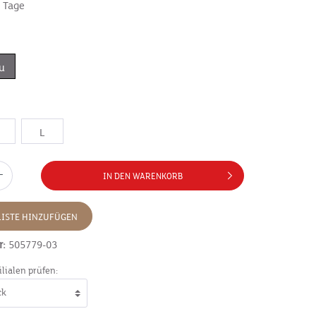
7 Tage
u
L
IN DEN WARENKORB
ISTE HINZUFÜGEN
r:
505779-03
ilialen prüfen: