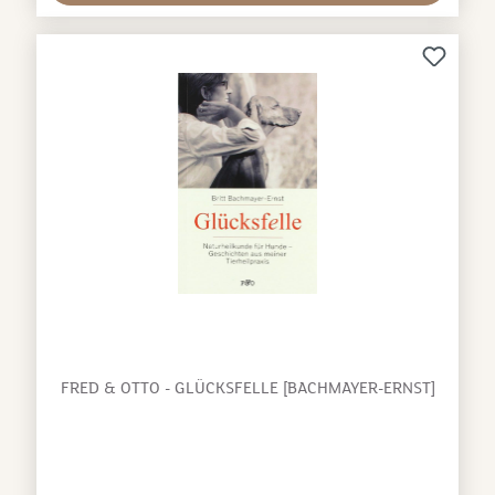
passende Erste-Hilfe-Maßnahme zu finden.Über die
Autorin:Susanne C. Steiger studierte
Medienwissenschaften und ist Ingenieurin; seit
Jahrzehnten Hundehalterin. Als Chefredakteurin des
Magazins DER HUND verfasst sie zahnreiche Beiträge
zu Gesundheits-, Haltungs- und Erziehungsfragen. Sie
steht im Austausch mit führenden
Forschungseinrichtungen und Kynologen. Neben der
Entwicklung von Online-Kursen der Tier-Akademie
bringt sie ihr Wissen auch in Webinaren, Beiträgen
und Vorträgen ein. Die Autorin lebt in der Nähe von
Augsburg.Herausgeber:‎ Müller Rüschlikon; 1. Edition
(31. März 2021) Sprache:‎ Deutsch Taschenbuch:‎ 128
Seiten ISBN-13:‎ 978-3275021260
FRED & OTTO - GLÜCKSFELLE [BACHMAYER-ERNST]