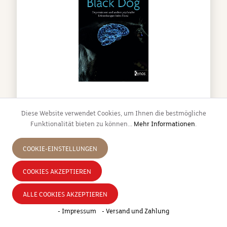
Diese Website verwendet Cookies, um Ihnen die bestmögliche
Funktionalität bieten zu können...
Mehr Informationen
.
KYNOS - BLACK DOG [DR. SANDRA FOLTIN]
COOKIE-EINSTELLUNGEN
COOKIES AKZEPTIEREN
„Ich hatte einen schwarzen Hund, sein Name war
Depression“, so beschrieb Winston Churchill seine
ALLE COOKIES AKZEPTIEREN
immer wiederkehrenden „dunklen Perioden“, in
- Impressum
- Versand und Zahlung
denen er sich wie gelähmt fühlte. Aber können auch
Hunde Depressionen haben? Tatsächlich nicht nur