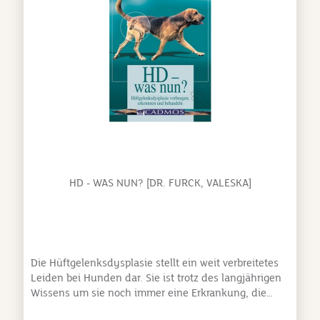
2003) Sprache: Englisch ISBN-10: 1844130517 ISBN-
13: 978-1844130511
HD - WAS NUN? [DR. FURCK, VALESKA]
Die Hüftgelenksdysplasie stellt ein weit verbreitetes
Leiden bei Hunden dar. Sie ist trotz des langjährigen
Wissens um sie noch immer eine Erkrankung, die
Züchter, Tierärzte und Hundebesitzer gleichermaßen