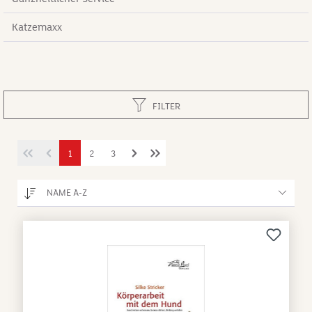
Katzemaxx
FILTER
1
2
3
NAME A-Z