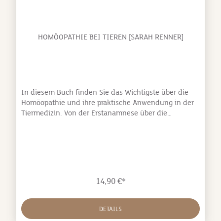
HOMÖOPATHIE BEI TIEREN [SARAH RENNER]
In diesem Buch finden Sie das Wichtigste über die
Homöopathie und ihre praktische Anwendung in der
Tiermedizin. Von der Erstanamnese über die
Repertorisation bis zur Verlaufsbeobachtung sind alle
wichtigen Stationen beschrieben. Zusätzlich werden
auch homöopathische Kombinationstherapien und
ein sinnvolles Arbeiten zusammen mit der
Schulmedizin vorgestellt. Anhand von über 20
Fallbeispielen zu Hund, Katze, Pferd und Kaninchen
14,90 €*
wird die Theorie veranschaulicht. Die Fallbeispiele
werden von der ersten Konsultation bis zur
Verlaufskontrolle im Detail beschrieben. Unter den
DETAILS
Fallbeispielen finden sich die Behandlung von