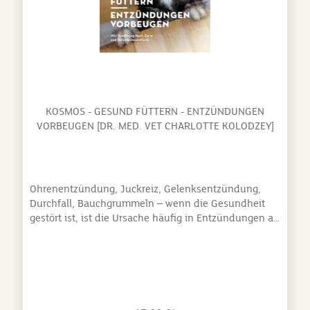
KOSMOS - GESUND FÜTTERN - ENTZÜNDUNGEN
VORBEUGEN [DR. MED. VET CHARLOTTE KOLODZEY]
Ohrenentzündung, Juckreiz, Gelenksentzündung,
Durchfall, Bauchgrummeln – wenn die Gesundheit
gestört ist, ist die Ursache häufig in Entzündungen an
verschiedenen Stellen des Körpers, die durch Stress
begünstigt werden, zu finden. Durch die tägliche
Fütterung mit den richtigen Zutaten und der
geeigneten Zusammensetzung kann Stress reduziert
und das Entzündungsgeschehen im Körper positiv
beeinflusst werden. Dieser Ratgeber der erfahrenen