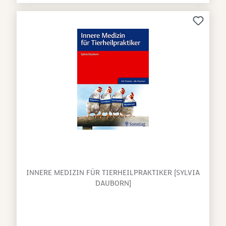
Akuterkrankungen, Verhaltensstörungen bis hin zu
schweren chronischen Erkrankungen. - in der Art
konkurrenzlos - sehr praxisnah - mit
FallbeispielenBroschiert: 96 Seiten Verlag: Ulmer,
Eugen (28. Juli 2008) Sprache: Deutsch ISBN-10:
3800156350 ISBN-13: 978-3800156351
INNERE MEDIZIN FÜR TIERHEILPRAKTIKER [SYLVIA
DAUBORN]