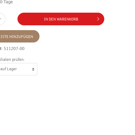
10 Tage
IN DEN WARENKORB
ISTE HINZUFÜGEN
r:
511207-00
ilialen prüfen: