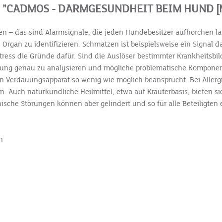
"CADMOS - DARMGESUNDHEIT BEIM HUND [M
– das sind Alarmsignale, die jeden Hundebesitzer aufhorchen lass
Organ zu identifizieren. Schmatzen ist beispielsweise ein Signal 
ess die Gründe dafür. Sind die Auslöser bestimmter Krankheitsbilder
terung genau zu analysieren und mög­liche problematische Kompon
 Verdauungsapparat so wenig wie möglich beansprucht. Bei Allerg
Auch natur­kundliche Heilmittel, etwa auf Kräuterbasis, bieten si
nische Störungen können aber gelindert und so für alle Beteiligten
en