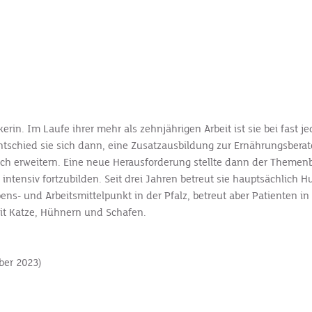
ikerin. Im Laufe ihrer mehr als zehn­jährigen Arbeit ist sie bei fas
ntschied sie sich dann, eine Zusatzausbildung zur Ernährungsbera
ich erweitern. Eine neue Herausforderung stellte dann der Theme
d intensiv fortzubilden. Seit drei Jahren betreut sie hauptsächlic
s- und Arbeitsmittelpunkt in der Pfalz, betreut aber Patienten in g
it Katze, Hühnern und Schafen.
ber 2023)