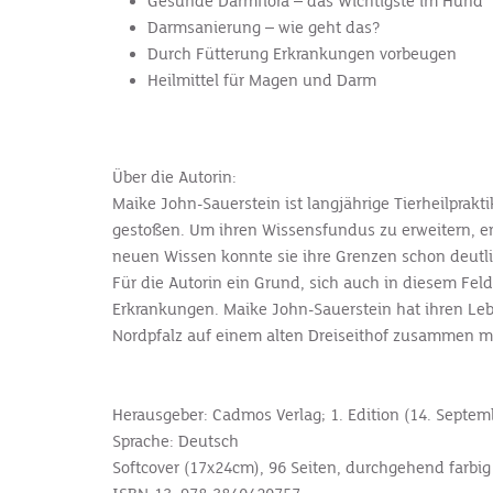
Gesunde Darmflora – das Wichtigste im Hund
Darmsanierung – wie geht das?
Durch Fütterung Erkrankungen vorbeugen
Heilmittel für Magen und Darm
Über die Autorin:
Maike John-Sauerstein ist langjährige Tierheilprakt
gestoßen. Um ihren Wissensfundus zu erweitern, e
neuen Wissen konnte sie ihre Grenzen schon deutl
Für die Autorin ein Grund, sich auch in diesem Fel
Erkrankungen. Maike John-Sauerstein hat ihren Leben
Nordpfalz auf einem alten Dreiseithof zusammen m
Herausgeber: Cadmos Verlag; 1. Edition (14. Septem
Sprache: Deutsch
Softcover (17x24cm), 96 Seiten, durchgehend farbig