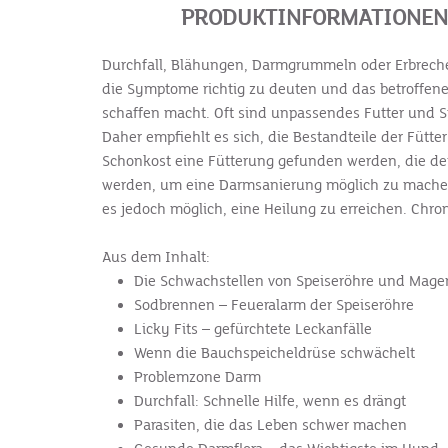
PRODUKTINFORMATIONEN 
Durchfall, Blähungen, Darmgrummeln oder Erbrechen 
die Symptome richtig zu deuten und das betroffene 
schaffen macht. Oft sind unpassendes Futter und Str
Daher empfiehlt es sich, die Bestandteile der Füt
Schonkost eine Fütterung gefunden werden, die den
werden, um eine Darm­sanierung möglich zu machen. 
es jedoch möglich, eine Heilung zu erreichen. Chro
Aus dem Inhalt:
Die Schwachstellen von Speiseröhre und Mag
Sodbrennen – Feueralarm der Speiseröhre
Licky Fits – gefürchtete Leckanfälle
Wenn die Bauchspeicheldrüse schwächelt
Problemzone Darm
Durchfall: Schnelle Hilfe, wenn es drängt
Parasiten, die das Leben schwer machen