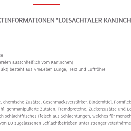
TINFORMATIONEN "LOISACHTALER KANINCH
se
ereien ausschließlich vom Kaninchen)
ukt) besteht aus 4 %Leber, Lunge, Herz und Luftröhre
e, chemische Zusätze, Geschmacksverstärker, Bindemittel, Formflei
hl, genmanipulierte Zutaten, Fremdproteine, Zuckerzusätze und Loc
ich schlachtfrisches Fleisch aus Schlachtungen, welches für mens
r von EU zugelassenen Schlachtbetrieben unter strenger veterinärme