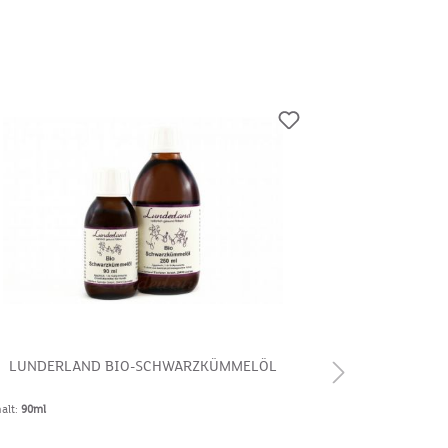
LUNDERLAND BIO-SCHWARZKÜMMELÖL
CHENY & FR
halt:
90ml
Gewicht:
500g