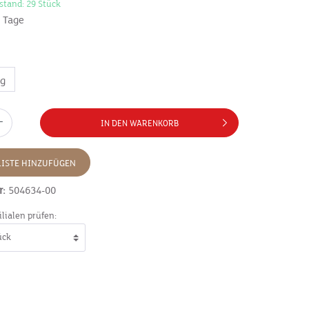
stand: 29 Stück
7 Tage
0g
IN DEN WARENKORB
ISTE HINZUFÜGEN
r:
504634-00
ilialen prüfen: