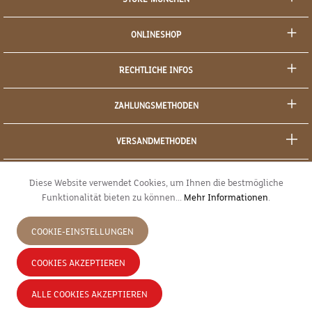
ONLINESHOP
RECHTLICHE INFOS
ZAHLUNGSMETHODEN
VERSANDMETHODEN
SOCIAL MEDIA
Diese Website verwendet Cookies, um Ihnen die bestmögliche
Funktionalität bieten zu können...
Mehr Informationen
.
SICHERES EINKAUFEN
COOKIE-EINSTELLUNGEN
JETZT WIDERRUFEN
COOKIES AKZEPTIEREN
* Alle Preise inkl. gesetzl. Mehrwertsteuer zzgl.
Versandkosten
und ggf.
ALLE COOKIES AKZEPTIEREN
Nachnahmegebühren, wenn nicht anders angegeben.