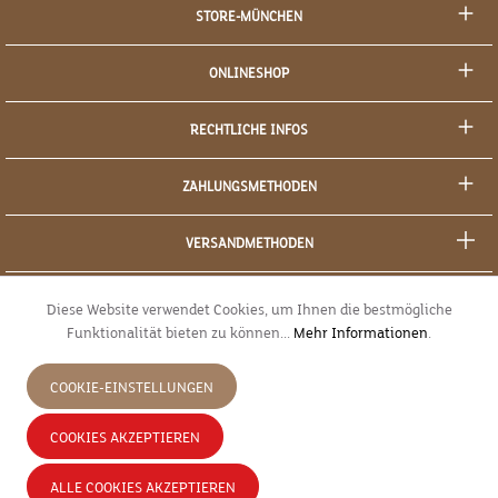
STORE-MÜNCHEN
ONLINESHOP
RECHTLICHE INFOS
ZAHLUNGSMETHODEN
VERSANDMETHODEN
SOCIAL MEDIA
Diese Website verwendet Cookies, um Ihnen die bestmögliche
Funktionalität bieten zu können...
Mehr Informationen
.
SICHERES EINKAUFEN
COOKIE-EINSTELLUNGEN
JETZT WIDERRUFEN
COOKIES AKZEPTIEREN
* Alle Preise inkl. gesetzl. Mehrwertsteuer zzgl.
Versandkosten
und ggf.
ALLE COOKIES AKZEPTIEREN