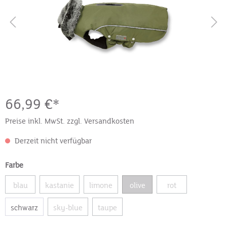
66,99 €*
Preise inkl. MwSt. zzgl. Versandkosten
Derzeit nicht verfügbar
Farbe
blau
kastanie
limone
olive
rot
schwarz
sky-blue
taupe