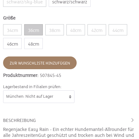
schwarz/sky-blue
schwarz/schwarz
Größe
34cm
36cm
38cm
40cm
42cm
44cm
46cm
48cm
ZUR WUNSCHLISTE HINZUFÜGEN
Produktnummer:
507845-45
Lagerbestand in Filialen prüfen:
BESCHREIBUNG
Regenjacke Easy Rain - Ein echter Hundemantel-Allrounder für
alle JahreszeitenGut geschützt und trocken auch bei Wind und