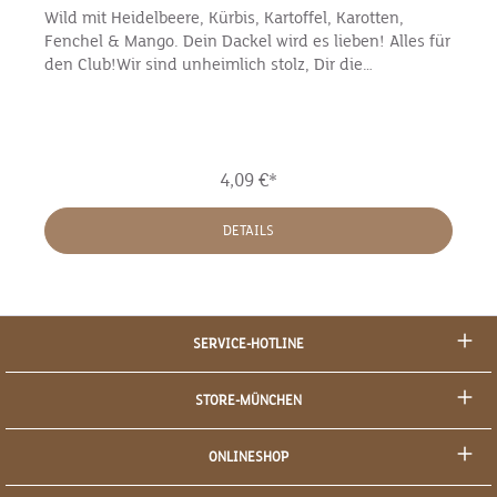
Wild mit Heidelbeere, Kürbis, Kartoffel, Karotten,
Fenchel & Mango. Dein Dackel wird es lieben! Alles für
den Club!Wir sind unheimlich stolz, Dir die
Dackelliebhaber-Edition präsentieren zu können und
freuen uns sehr auf Deine Reaktion. Dieses Menü
enthält einen Hauch Dackelblick und erobert Dich..
und natürlich Deinen Dackel.Die Dackel Feinkost ist
4,09 €*
speziell auf den Bedarf klitzekleiner Hunde
ausgerichtet. Dein Dackel hat eine verhältnismäßig
große Körperoberfläche und ist oft sehr aktiv, somit
DETAILS
verliert er mehr Energie. Um dies auszugleichen haben
wir Mahlzeiten entwickelt, die einen höheren
Energiegehalt aufweisen. Die Dackel Feinkost ist noch
feiner gewolft und sehr gut verdaulich. Die Zutaten
haben eine ausgesprochen hohe Akzeptanz,
SERVICE-HOTLINE
insbesondere auch bei mäkligen Hunden. Als
Jagdhund bekannt und mittlerweile auch ein
STORE-MÜNCHEN
erstklassiges Familienmitglied. Mit seinem Blick
erobert er einfach jedes Herz. Das Wildfleisch kommt
ONLINESHOP
aus der Region Bayern und alle weiteren Zutaten
werden frisch bei einem Großmarkt eingekauft. Jedes