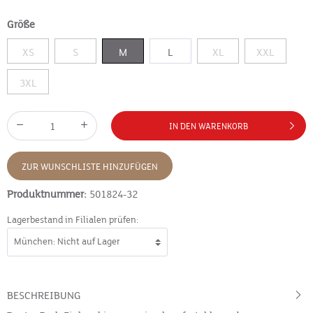
Größe
XS
S
M
L
XL
XXL
3XL
IN DEN WARENKORB
ZUR WUNSCHLISTE HINZUFÜGEN
Produktnummer:
501824-32
Lagerbestand in Filialen prüfen:
BESCHREIBUNG