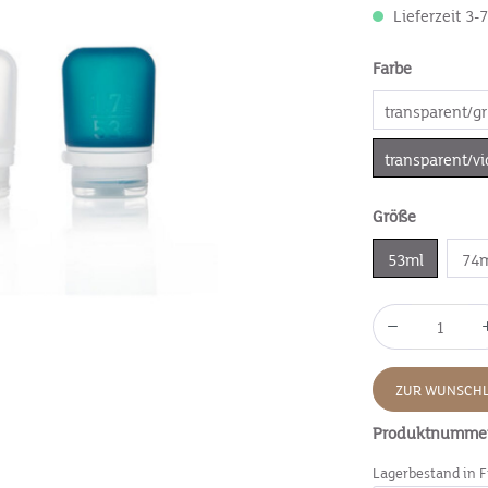
Lieferzeit 3-
Farbe
transparent/g
transparent/vi
Größe
53ml
74
ZUR WUNSCHL
Produktnumme
Lagerbestand in F