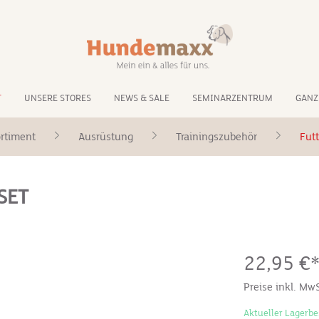
T
UNSERE STORES
NEWS & SALE
SEMINARZENTRUM
GANZ
rtiment
Ausrüstung
Trainingszubehör
Futt
SET
22,95 €
Preise inkl. Mw
Aktueller Lagerbe