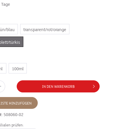
7 Tage
rün/blau
transparent/rot/orange
olett/türkis
ml
100ml
IN DEN WARENKORB
ISTE HINZUFÜGEN
r:
508060-02
ilialen prüfen: