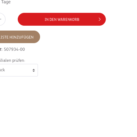
7 Tage
IN DEN WARENKORB
ISTE HINZUFÜGEN
r:
507934-00
ilialen prüfen: