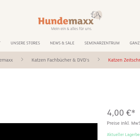
T
UNSERE STORES
NEWS & SALE
SEMINARZENTRUM
GANZ
zemaxx
Katzen Fachbücher & DVD's
Katzen Zeitschr
4,00 €*
Preise inkl. Mw
Aktueller Lagerbe