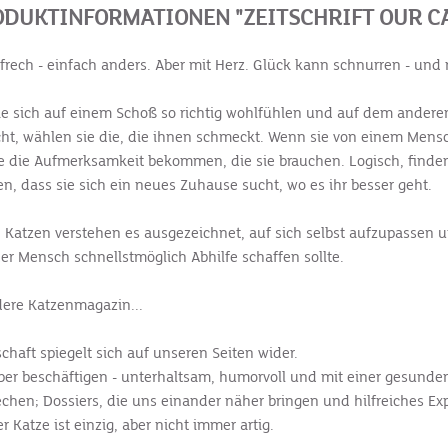
DUKTINFORMATIONEN "ZEITSCHRIFT OUR C
 frech - einfach anders. Aber mit Herz. Glück kann schnurren - und
ie sich auf einem Schoß so richtig wohlfühlen und auf dem anderen
nicht, wählen sie die, die ihnen schmeckt. Wenn sie von einem Me
sie die Aufmerksamkeit bekommen, die sie brauchen. Logisch, finde
 dass sie sich ein neues Zuhause sucht, wo es ihr besser geht.
. Katzen verstehen es ausgezeichnet, auf sich selbst aufzupassen 
 Mensch schnellstmöglich Abhilfe schaffen sollte.
dere Katzenmagazin...
haft spiegelt sich auf unseren Seiten wider.
ber beschäftigen - unterhaltsam, humorvoll und mit einer gesunde
hen; Dossiers, die uns einander näher bringen und hilfreiches Expe
 Katze ist einzig, aber nicht immer artig.