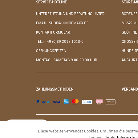
SERVICE-HOTLINE
STORE-M
UNTERSTÜTZUNG UND BERATUNG UNTER:
BODENSE
EMAIL: SHOP@HUNDEMAXX.DE
81249 M
KONTAKTFORMULAR
GEÖFFNET
TEL.: +49 (0)89 2018 1018-0
GROSSER
ÖFFNUNGSZEITEN
HUNDE J
MONTAG - SAMSTAG 9:00-20:00 UHR
ANFAHRT
ZAHLUNGSMETHODEN
VERSAN
JETZT WIDERRUFEN
Diese Website verwendet Cookies, um Ihnen die bestmö
können...
Mehr Informatio