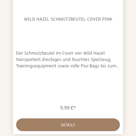
WILD HAZEL SCHMUTZBEUTEL COVER PINK
Der Schmutzbeutel im Cover von Wild Hazel
transportiert dreckiges und feuchtes Spielzeug,
Trainingsequipment sowie volle Poo Bags bis zum
nächsten Mülleimer. Der Beutel lässt sich mit
einem Kordelzug zuziehen und per
Karabinerhaken an den Metallringen der Wild
Hazel Taschen befestigen. Dadurch ist der
nützliche Helfer immer schnell griffbereit und sorgt
zusätzlich für saubere Taschen und Hände.
9,99 €*
Praktisch und dennoch stilecht. Schmutzbeutel im
Cover – stets griffbereit, wenn er benötigt wird
GRÖSSE: 27 x 35 cmMATERIAL: Polyester mit
DETAILS
Resin-Backing