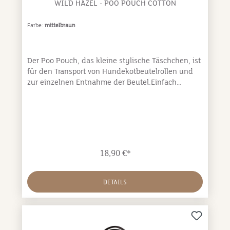
WILD HAZEL - POO POUCH COTTON
Farbe:
mittelbraun
Der Poo Pouch, das kleine stylische Täschchen, ist
für den Transport von Hundekotbeutelrollen und
zur einzelnen Entnahme der Beutel.Einfach
bedienbar: Kotbeutelrolle einfach in das Fach vom
Poo Pouch legen und durch die Rosette auf der
Rückseite Kotbeutel einzeln entnehmen.Per
Klettverschluss ist Poo Pouch leicht und mit allen
herkömmlichen Kotbeutelrollen befüllbar.Leichte
Anbringung: Per Karabinerhaken kann der Poo-
18,90 €*
Pouch an Gürtelschnalle, Hundeleine oder an
Metallringen der Gassitasche befestigt werden.
DETAILS