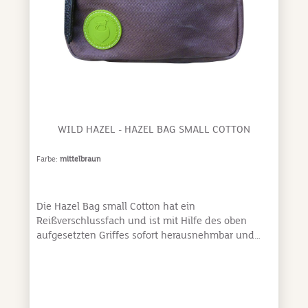
WILD HAZEL - HAZEL BAG SMALL COTTON
Farbe:
mittelbraun
Die Hazel Bag small Cotton hat ein
Reißverschlussfach und ist mit Hilfe des oben
aufgesetzten Griffes sofort herausnehmbar und
verfügbar. Per Druckknopf lässt sich die Hazel Bag
small Cotton ganz einfach in “jeder” Tasche von
Wild Hazel befestigen. Hazel Bag small Cotton ist
tolles Accessoire für die Gassitasche Hazels Green
Die Innentasche Hazel Bag small Cotton besteht