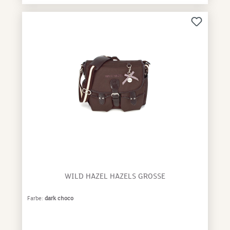
wiederfinden.Die Hazel Bag (small) Beauty hat ein
Reißverschlussfach und ist innen ausgestattet mit
3 kleinen Einschubfächern (für Bankkarten oder
Parktickets). Sie hat außen eine Trageschlaufe,
damit sie jederzeit herausnehmbar und verfügbar
ist. Der WILD HAZEL Schleifenanhänger ist
inklusive.Per Druckknopf lässt sich die Hazel Bag
(small) Beauty ganz einfach in den Taschen von
WILD HAZEL befestigen (außer in der Mini Hazel,
die innen keine Druckknopfleiste hat).GRÖSSE: B
19,5 cm x H 13 cm x T 2,5
cmMATERIAL: Kunstleder, Polyester-Innenfutter,
Metallteile
WILD HAZEL HAZELS GROSSE
Farbe:
dark choco