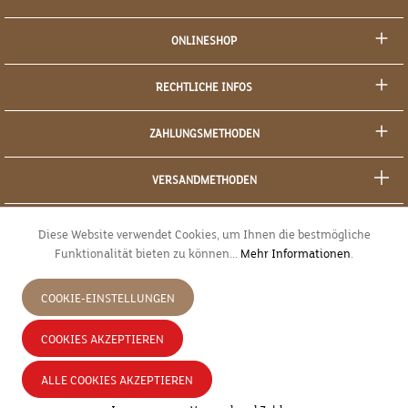
ONLINESHOP
RECHTLICHE INFOS
ZAHLUNGSMETHODEN
VERSANDMETHODEN
SOCIAL MEDIA
Diese Website verwendet Cookies, um Ihnen die bestmögliche
Funktionalität bieten zu können...
Mehr Informationen
.
SICHERES EINKAUFEN
COOKIE-EINSTELLUNGEN
JETZT WIDERRUFEN
COOKIES AKZEPTIEREN
* Alle Preise inkl. gesetzl. Mehrwertsteuer zzgl.
Versandkosten
und ggf.
ALLE COOKIES AKZEPTIEREN
Nachnahmegebühren, wenn nicht anders angegeben.