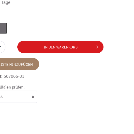
7 Tage
IN DEN WARENKORB
ISTE HINZUFÜGEN
r:
507066-01
ilialen prüfen: