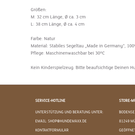
Größen:
M: 32 cm Länge, Ø ca. 3 cm
L: 38 cm Länge, Ø ca. 4 cm
Farbe: Natur
Material: Stabiles Segeltau „Made in Germany“,
100
Pflege: Maschinenwaschbar bei 30°C
Kein Kinderspielzeug. Bitte beaufsichtige Deinen H
SERVICE-HOTLINE
STORE-M
UNTERSTÜTZUNG UND BERATUNG UNTER:
BODENSE
EMAIL: SHOP@HUNDEMAXX.DE
81249 M
KONTAKTFORMULAR
GEÖFFNET