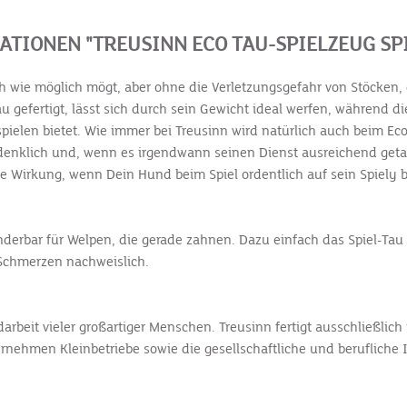
TIONEN "TREUSINN ECO TAU-SPIELZEUG SP
wie möglich mögt, aber ohne die Verletzungsgefahr von Stöcken, d
u gefertigt, lässt sich durch sein Gewicht ideal werfen, während
spielen bietet. Wie immer bei Treusinn wird natürlich auch beim Ec
enklich und, wenn es irgendwann seinen Dienst ausreichend getan 
 Wirkung, wenn Dein Hund beim Spiel ordentlich auf sein Spiely b
derbar für Welpen, die gerade zahnen. Dazu einfach das Spiel-Tau 
 Schmerzen nachweislich.
arbeit vieler großartiger Menschen. Treusinn fertigt ausschließlic
rnehmen Kleinbetriebe sowie die gesellschaftliche und berufliche