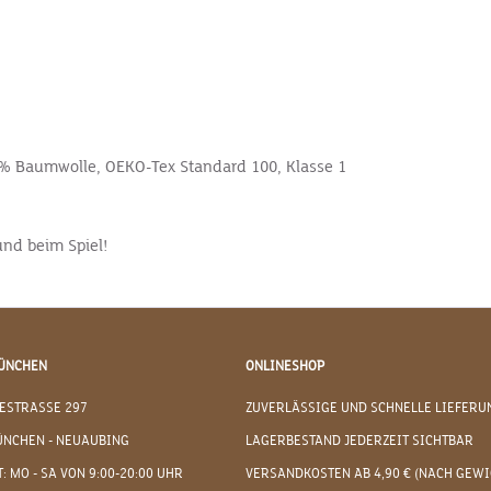
% Baumwolle, OEKO-Tex Standard 100, Klasse 1
und beim Spiel!
ÜNCHEN
ONLINESHOP
ESTRASSE 297
ZUVERLÄSSIGE UND SCHNELLE LIEFERU
ÜNCHEN - NEUAUBING
LAGERBESTAND JEDERZEIT SICHTBAR
: MO - SA VON 9:00-20:00 UHR
VERSANDKOSTEN AB 4,90 € (NACH GEWI