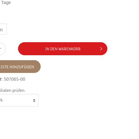
7 Tage
in
IN DEN WARENKORB
ISTE HINZUFÜGEN
r:
507065-00
ilialen prüfen: