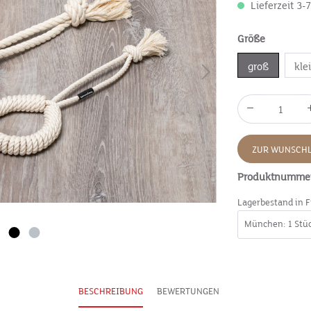
Lieferzeit 3-
Größe
groß
kle
ZUR WUNSCHL
Produktnumme
Lagerbestand in F
BESCHREIBUNG
BEWERTUNGEN