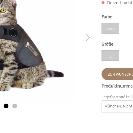
Derzeit nicht
Farbe
grau
Größe
S
ZUR WUNSCHL
Produktnumme
Lagerbestand in F