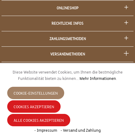
ONLINESHOP
RECHTLICHE INFOS
ZAHLUNGSMETHODEN
VERSANDMETHODEN
SOCIAL MEDIA
Diese Website verwendet Cookies, um Ihnen die bestmögliche
Funktionalität bieten zu können...
Mehr Informationen
.
SICHERES EINKAUFEN
COOKIE-EINSTELLUNGEN
JETZT WIDERRUFEN
COOKIES AKZEPTIEREN
* Alle Preise inkl. gesetzl. Mehrwertsteuer zzgl.
Versandkosten
und ggf.
ALLE COOKIES AKZEPTIEREN
Nachnahmegebühren, wenn nicht anders angegeben.
- Impressum
- Versand und Zahlung